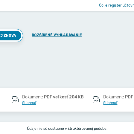
Čo je register účtov
ROZŠÍRENÉ VYHĽADÁVANIE
J ZNOVA
Dokument:
PDF veľkosť 204 KB
Dokument:
PDF 
Stiahnuť
Stiahnuť
Údaje nie sú dostupné v štruktúrovanej podobe.