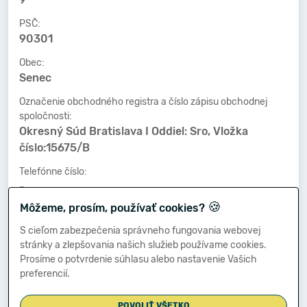
PSČ:
90301
Obec:
Senec
Označenie obchodného registra a číslo zápisu obchodnej
spoločnosti:
Okresný Súd Bratislava I Oddiel: Sro, Vložka
číslo:15675/B
Telefónne číslo:
-
🍪
Môžeme, prosím, používať cookies?
Faxové číslo:
-
S cieľom zabezpečenia správneho fungovania webovej
stránky a zlepšovania našich služieb používame cookies.
E-mailová adresa:
Prosíme o potvrdenie súhlasu alebo nastavenie Vašich
-
preferencií.
POVOLIŤ VŠETKO