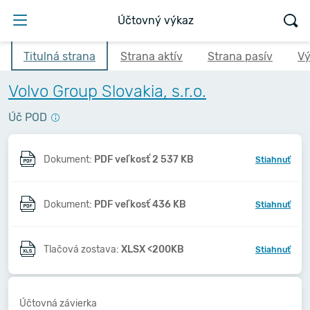
Účtovný výkaz
Titulná strana
Strana aktív
Strana pasív
Vý
Volvo Group Slovakia, s.r.o.
Úč POD
Dokument:
PDF veľkosť 2 537 KB
Stiahnuť
Dokument:
PDF veľkosť 436 KB
Stiahnuť
Tlačová zostava:
XLSX <200KB
Stiahnuť
Účtovná závierka