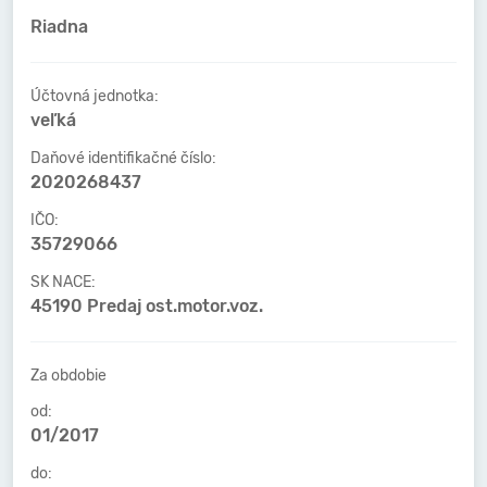
Riadna
Účtovná jednotka:
veľká
Daňové identifikačné číslo:
2020268437
IČO:
35729066
SK NACE:
45190 Predaj ost.motor.voz.
Za obdobie
od:
01/2017
do: