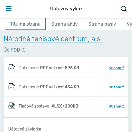
Účtovný výkaz
Titulná strana
Strana aktív
Strana pasív
Vý
Národné tenisové centrum, a.s.
Úč POD
Dokument:
PDF veľkosť 596 KB
Stiahnuť
Dokument:
PDF veľkosť 434 KB
Stiahnuť
Tlačová zostava:
XLSX <200KB
Stiahnuť
Účtovná závierka