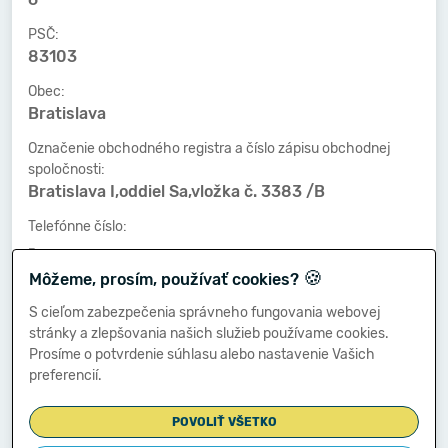
PSČ:
83103
Obec:
Bratislava
Označenie obchodného registra a číslo zápisu obchodnej
spoločnosti:
Bratislava I,oddiel Sa,vložka č. 3383 /B
Telefónne číslo:
-
🍪
Môžeme, prosím, používať cookies?
Faxové číslo:
-
S cieľom zabezpečenia správneho fungovania webovej
stránky a zlepšovania našich služieb používame cookies.
E-mailová adresa:
Prosíme o potvrdenie súhlasu alebo nastavenie Vašich
-
preferencií.
POVOLIŤ VŠETKO
Zostavená dňa: