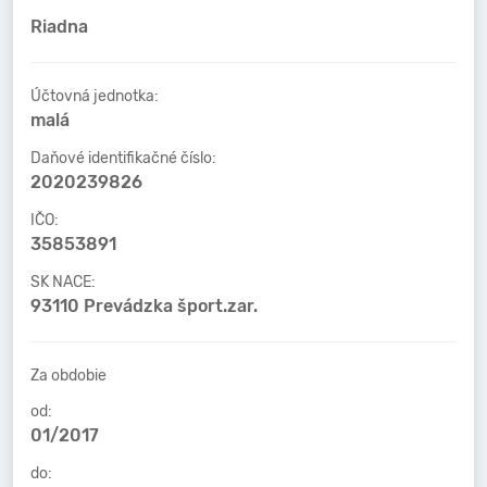
Riadna
Účtovná jednotka:
malá
Daňové identifikačné číslo:
2020239826
IČO:
35853891
SK NACE:
93110 Prevádzka šport.zar.
Za obdobie
od:
01/2017
do: