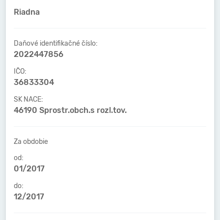
Riadna
Daňové identifikačné číslo:
2022447856
IČO:
36833304
SK NACE:
46190 Sprostr.obch.s rozl.tov.
Za obdobie
od:
01/2017
do:
12/2017