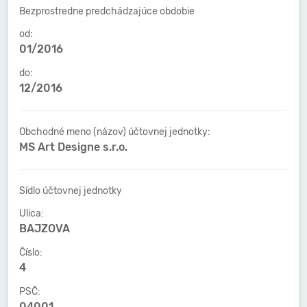
Bezprostredne predchádzajúce obdobie
od:
01/2016
do:
12/2016
Obchodné meno (názov) účtovnej jednotky:
MS Art Designe s.r.o.
Sídlo účtovnej jednotky
Ulica:
BAJZOVA
Číslo:
4
PSČ:
04001