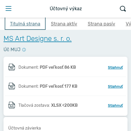
Účtovný výkaz
Titulná strana
Strana aktív
Strana pasív
Vý
MS Art Designe s. r. o.
Úč MUJ
Dokument:
PDF veľkosť 86 KB
Stiahnuť
Dokument:
PDF veľkosť 177 KB
Stiahnuť
Tlačová zostava:
XLSX <200KB
Stiahnuť
Účtovná závierka