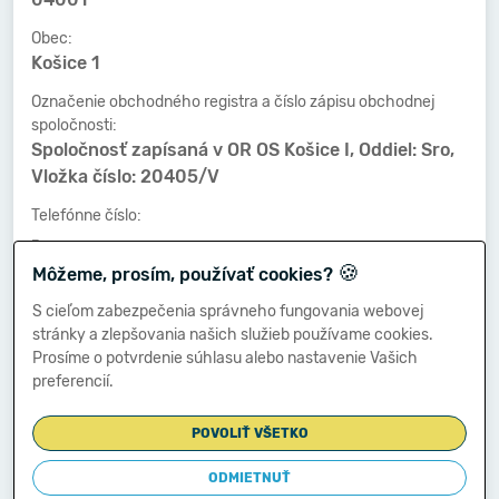
Obec:
Košice 1
Označenie obchodného registra a číslo zápisu obchodnej
spoločnosti:
Spoločnosť zapísaná v OR OS Košice I, Oddiel: Sro,
Vložka číslo: 20405/V
Telefónne číslo:
-
🍪
Môžeme, prosím, používať cookies?
Faxové číslo:
-
S cieľom zabezpečenia správneho fungovania webovej
stránky a zlepšovania našich služieb používame cookies.
E-mailová adresa:
Prosíme o potvrdenie súhlasu alebo nastavenie Vašich
-
preferencií.
POVOLIŤ VŠETKO
Zostavená dňa:
29.06.2018
ODMIETNUŤ