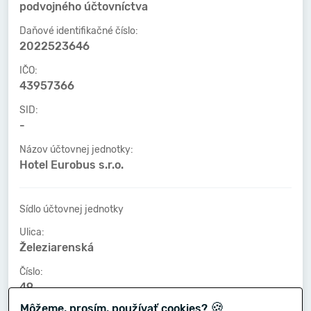
podvojného účtovníctva
Daňové identifikačné číslo:
2022523646
IČO:
43957366
SID:
-
Názov účtovnej jednotky:
Hotel Eurobus s.r.o.
Sídlo účtovnej jednotky
Ulica:
Železiarenská
Číslo:
49
🍪
Môžeme, prosím, používať cookies?