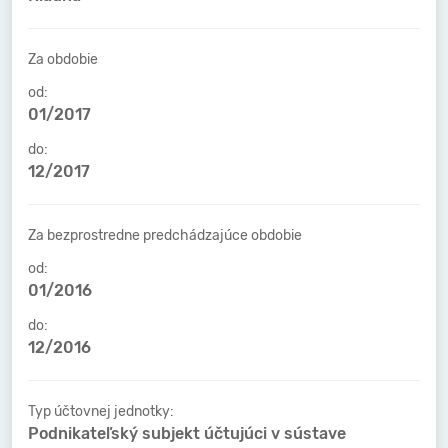
Za obdobie
od:
01/2017
do:
12/2017
Za bezprostredne predchádzajúce obdobie
od:
01/2016
do:
12/2016
Typ účtovnej jednotky:
Podnikateľský subjekt účtujúci v sústave