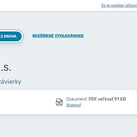
Čo je register účtov
ROZŠÍRENÉ VYHĽADÁVANIE
J ZNOVA
.s.
závierky
Dokument:
PDF veľkosť 91 KB
Stiahnuť