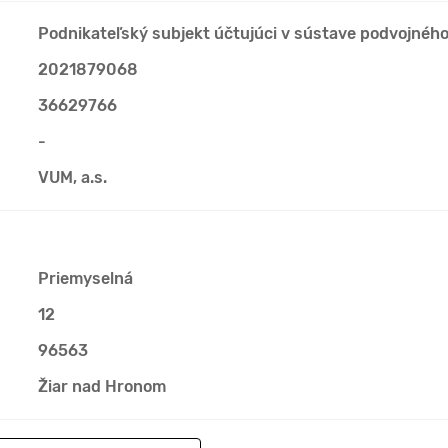
Podnikateľský subjekt účtujúci v sústave podvojnéh
2021879068
36629766
-
VUM, a.s.
Priemyselná
12
96563
Žiar nad Hronom