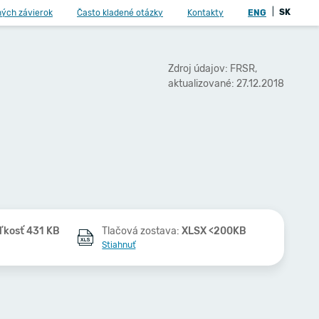
|
SK
ných závierok
Často kladené otázky
Kontakty
ENG
Zdroj údajov: FRSR,
aktualizované: 27.12.2018
ľkosť 431 KB
Tlačová zostava:
XLSX <200KB
Stiahnuť