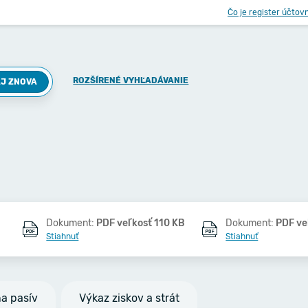
Čo je register účtov
ROZŠÍRENÉ VYHĽADÁVANIE
J ZNOVA
Dokument:
PDF veľkosť 110 KB
Dokument:
PDF ve
Stiahnuť
Stiahnuť
na pasív
Výkaz ziskov a strát