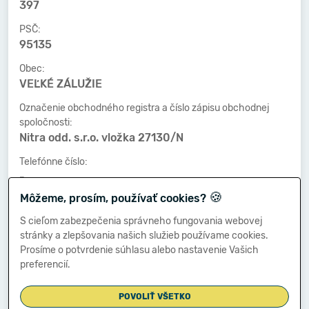
397
PSČ:
95135
Obec:
VEĽKÉ ZÁLUŽIE
Označenie obchodného registra a číslo zápisu obchodnej
spoločnosti:
Nitra odd. s.r.o. vložka 27130/N
Telefónne číslo:
-
🍪
Môžeme, prosím, používať cookies?
Faxové číslo:
-
S cieľom zabezpečenia správneho fungovania webovej
stránky a zlepšovania našich služieb používame cookies.
E-mailová adresa:
Prosíme o potvrdenie súhlasu alebo nastavenie Vašich
-
preferencií.
POVOLIŤ VŠETKO
Zostavená dňa: