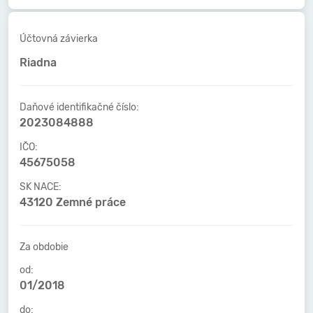
Účtovná závierka
Riadna
Daňové identifikačné číslo:
2023084888
IČO:
45675058
SK NACE:
43120 Zemné práce
Za obdobie
od:
01/2018
do: