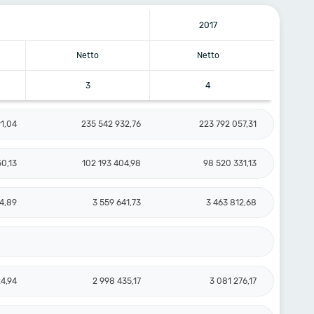
2017
Netto
Netto
3
4
1,04
235 542 932,76
223 792 057,31
50,13
102 193 404,98
98 520 331,13
14,89
3 559 641,73
3 463 812,68
4,94
2 998 435,17
3 081 276,17