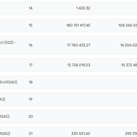
14
1 433,32
15
180 151 417,45
108 260 05
í (022) -
16
17 780 433,27
14 206 02
17
12 734 019,03
10 372 4
085+092AÚ)
18
AÚ)
19
92AÚ)
20
092AÚ)
21
330 521,60
295 31