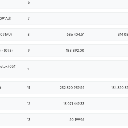
6
+091AÚ)
7
+091AÚ)
8
686 404,51
314 08
 - (093)
9
188 892,00
etok (051)
10
)
11
232 390 939,54
134 320 3
12
13 071 449,33
13
50 199,96