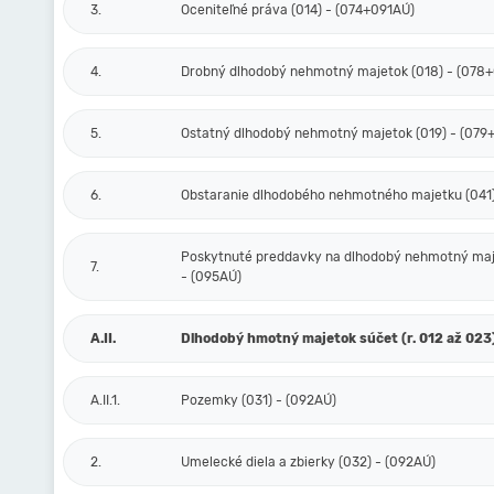
3.
Oceniteľné práva (014) - (074+091AÚ)
4.
Drobný dlhodobý nehmotný majetok (018) - (078
5.
Ostatný dlhodobý nehmotný majetok (019) - (079
6.
Obstaranie dlhodobého nehmotného majetku (041)
Poskytnuté preddavky na dlhodobý nehmotný maj
7.
- (095AÚ)
A.II.
Dlhodobý hmotný majetok súčet (r. 012 až 023
A.II.1.
Pozemky (031) - (092AÚ)
2.
Umelecké diela a zbierky (032) - (092AÚ)