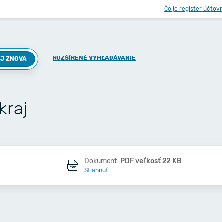
Čo je register účtov
ROZŠÍRENÉ VYHĽADÁVANIE
J ZNOVA
kraj
Dokument:
PDF veľkosť 22 KB
Stiahnuť