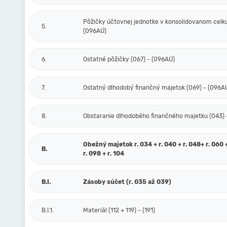
Pôžičky účtovnej jednotke v konsolidovanom celku
5.
(096AÚ)
6.
Ostatné pôžičky (067) - (096AÚ)
7.
Ostatný dlhodobý finančný majetok (069) - (096A
8.
Obstaranie dlhodobého finančného majetku (043) 
Obežný majetok r. 034 + r. 040 + r. 048+ r. 060 
B.
r. 098 + r. 104
B.I.
Zásoby súčet (r. 035 až 039)
B.I.1.
Materiál (112 + 119) - (191)