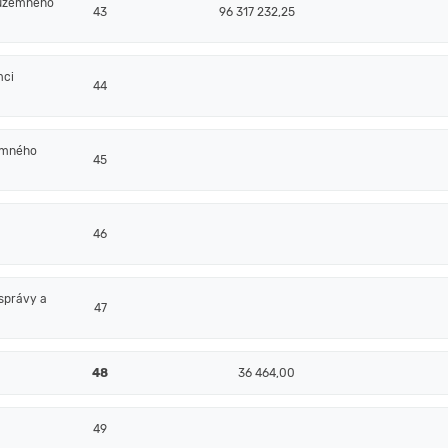
 územného
43
96 317 232,25
mci
44
emného
45
46
správy a
47
48
36 464,00
49