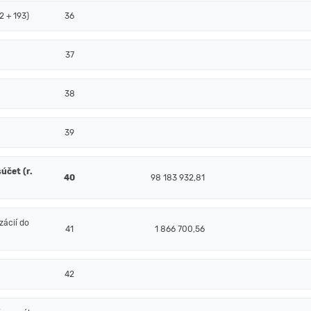
2 + 193)
36
37
38
39
účet (r.
40
98 183 932,81
ácií do
41
1 866 700,56
42