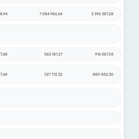
78,94
7 084 986,64
3 396 387,28
77,68
563 181,27
916 587,05
77,68
527 712,32
880 852,50