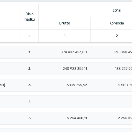
2018
Číslo
riadku
Brutto
Korekcia
c
1
2
1
374 403 423,80
138 860 49
2
240 923 355,11
138 729 9
10)
3
6 139 756,62
2 580 1
4
5
5 264 460,11
2 266 02