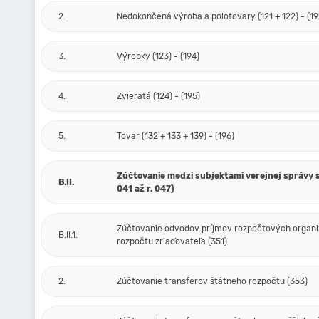
2.
Nedokončená výroba a polotovary (121 + 122) - (19
3.
Výrobky (123) - (194)
4.
Zvieratá (124) - (195)
5.
Tovar (132 + 133 + 139) - (196)
Zúčtovanie medzi subjektami verejnej správy s
B.II.
041 až r. 047)
Zúčtovanie odvodov príjmov rozpočtových organiz
B.II.1.
rozpočtu zriaďovateľa (351)
2.
Zúčtovanie transferov štátneho rozpočtu (353)