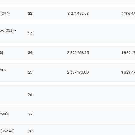
 (094)
22
8 271 465,58
1 186 4
k (052) -
23
2)
24
2 392 658,95
1 829 4
ovnej
25
2 357 190,00
1 829 4
26
096AÚ)
27
- (096AÚ)
28