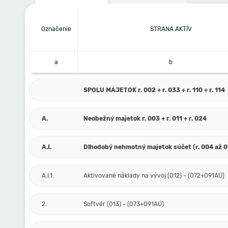
Označenie
STRANA AKTÍV
a
b
SPOLU MAJETOK r. 002 + r. 033 + r. 110 + r. 114
A.
Neobežný majetok r. 003 + r. 011 + r. 024
A.I.
Dlhodobý nehmotný majetok súčet (r. 004 až 0
A.I.1.
Aktivované náklady na vývoj (012) - (072+091AÚ)
2.
Softvér (013) - (073+091AÚ)