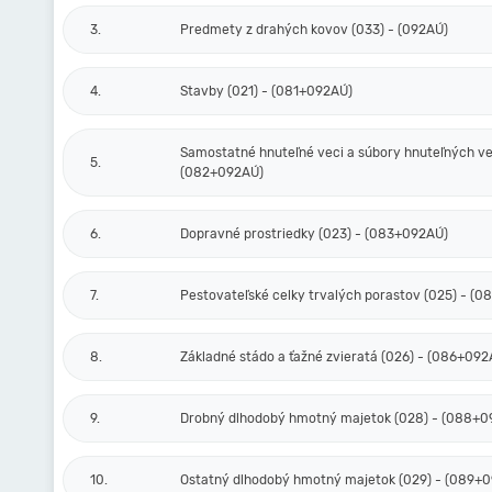
3.
Predmety z drahých kovov (033) - (092AÚ)
4.
Stavby (021) - (081+092AÚ)
Samostatné hnuteľné veci a súbory hnuteľných vec
5.
(082+092AÚ)
6.
Dopravné prostriedky (023) - (083+092AÚ)
7.
Pestovateľské celky trvalých porastov (025) - (
8.
Základné stádo a ťažné zvieratá (026) - (086+092
9.
Drobný dlhodobý hmotný majetok (028) - (088+0
10.
Ostatný dlhodobý hmotný majetok (029) - (089+