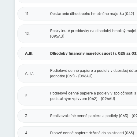
11.
Obstaranie dlhodobého hmotného majetku (042) -
Poskytnuté preddavky na dlhodobý hmotný majeto
12.
(095AÚ)
A.III.
Dlhodobý finančný majetok súčet (r. 025 až 03
Podielové cenné papiere a podiely v dcérskej účt
A.III.1.
jednotke (061) - (096AÚ)
Podielové cenné papiere a podiely v spoločnosti s
2.
podstatným vplyvom (062) - (096AÚ)
3.
Realizovateľné cenné papiere a podiely (063) - (
4.
Dlhové cenné papiere držané do splatnosti (065) 