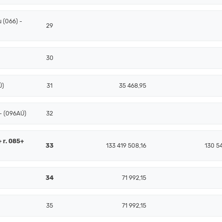
 (066) -
29
30
Ú)
31
35 468,95
- (096AÚ)
32
+ r. 085+
33
133 419 508,16
130 5
34
71 992,15
35
71 992,15