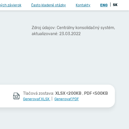
|
SK
ných závierok
Často kladené otázky
Kontakty
ENG
Zdroj údajov: Centrálny konsolidačný systém,
aktualizované: 23.03.2022
Tlačová zostava:
XLSX <200KB
,
PDF <500KB
Generovať XLSX
|
Generovať PDF