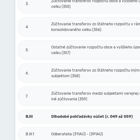
Zúčtovanie transferov rozpočtu obce a vyššieho
3.
celku (355)
Zúčtovanie transferov zo štátneho rozpočtu v rá
4.
konsolidovaného celku (356)
Ostatné zúčtovanie rozpočtu obce a vyššieho úz
5.
celku (357)
Zúčtovanie transferov zo štátneho rozpočtu iným
6.
subjektom (358)
Zúčtovanie transferov medzi subjektami verejnej 
7.
iné zúčtovania (359)
B.III
Dlhodobé pohľadávky súčet (r. 049 až 059)
B.III.1
Odberatelia (311AÚ) - (391AÚ)