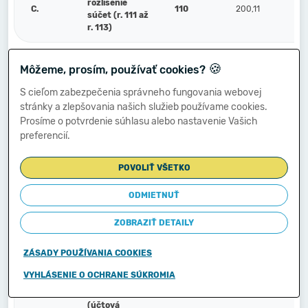
rozlíšenie
C.
110
200,11
súčet (r. 111 až
r. 113)
🍪
Náklady
Môžeme, prosím, používať cookies?
C.1.
budúcich období
111
200,11
(381)
S cieľom zabezpečenia správneho fungovania webovej
stránky a zlepšovania našich služieb používame cookies.
Prosíme o potvrdenie súhlasu alebo nastavenie Vašich
Komplexné
preferencií.
náklady
2.
112
budúcich období
(382)
POVOLIŤ VŠETKO
ODMIETNUŤ
Príjmy budúcich
3.
113
období (385)
ZOBRAZIŤ DETAILY
ZÁSADY POUŽÍVANIA COOKIES
Vzťahy k účtom
klientov
VYHLÁSENIE O OCHRANE SÚKROMIA
Štátnej
D.
114
pokladnice
(účtová