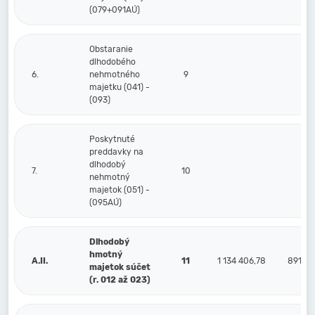
(079+091AÚ)
Obstaranie
dlhodobého
6.
nehmotného
9
majetku (041) -
(093)
Poskytnuté
preddavky na
dlhodobý
7.
10
nehmotný
majetok (051) -
(095AÚ)
Dlhodobý
hmotný
A.II.
11
1 134 406,78
891 74
majetok súčet
(r. 012 až 023)