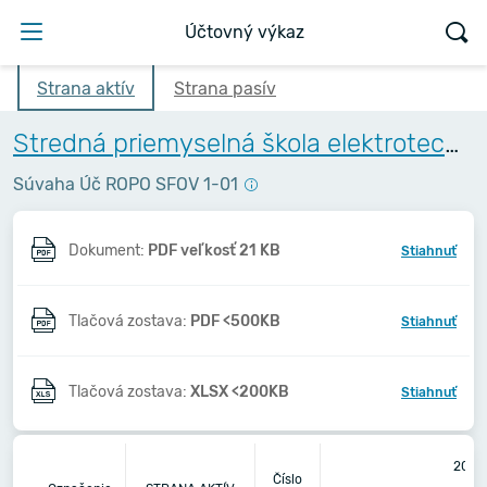
Účtovný výkaz
Strana aktív
Strana pasív
Stredná priemyselná škola elektrotechnická, Komenského 44, Košice
Súvaha Úč ROPO SFOV 1-01
Dokument:
PDF veľkosť 21 KB
Stiahnuť
Tlačová zostava:
PDF <500KB
Stiahnuť
Tlačová zostava:
XLSX <200KB
Stiahnuť
2018
Číslo