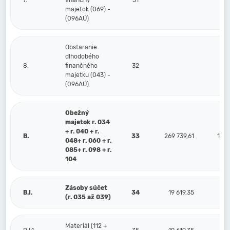
7.
finančný
31
majetok (069) -
(096AÚ)
Obstaranie
dlhodobého
8.
finančného
32
majetku (043) -
(096AÚ)
Obežný
majetok r. 034
+ r. 040 + r.
B.
33
269 739,61
1 14
048+ r. 060 + r.
085+ r. 098 + r.
104
Zásoby súčet
B.I.
34
19 619,35
(r. 035 až 039)
Materiál (112 +