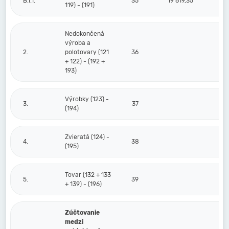
B.I.1.
35
19 619,35
119) - (191)
Nedokončená
výroba a
2.
polotovary (121
36
+ 122) - (192 +
193)
Výrobky (123) -
3.
37
(194)
Zvieratá (124) -
4.
38
(195)
Tovar (132 + 133
5.
39
+ 139) - (196)
Zúčtovanie
medzi