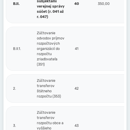
subjektami
B.II.
40
350,00
verejnej správy
súčet (r. 041 až
r. 047)
Zúčtovanie
odvodov príjmov
rozpočtových
B.II.1.
organizácií do
41
rozpočtu
zriaďovateľa
(351)
Zúčtovanie
transferov
2.
42
štátneho
rozpočtu (353)
Zúčtovanie
transferov
rozpočtu obce a
3.
43
vyššieho