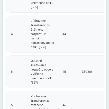
územného celku
(355)
Zúčtovanie
transferov zo
štátneho
4.
rozpočtu v
44
rámci
konsolidovaného
celku (356)
Ostatné
zúčtovanie
rozpočtu obce a
5.
45
350,00
vyššieho
územného celku
(357)
Zúčtovanie
transferov zo
6.
štátneho
46