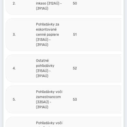
2.
inkaso (312AÚ) -
50
(391AÚ)
Pohľadávky za
eskontované
3.
cenné papiere
51
(313AÚ) -
(391AÚ)
Ostatné
pohľadávky
4.
52
(315AÚ) -
(391AÚ)
Pohľadávky voči
zamestnancom
5.
53
(335AÚ) -
(391AÚ)
Pohľadávky voči