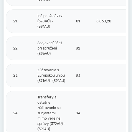
Iné pohľadávky
21.
(378AÚ) -
81
5 860,28
(391AÚ)
Spojovací účet
22.
pri združení
82
(396AÚ)
Zúčtovanie s
23.
Európskou úniou
83
(371AÚ)- (391AÚ)
Transfery a
ostatné
zúčtovanie so
24.
subjektami
84
mimo verejnej
správy (372AÚ) -
(391AÚ)