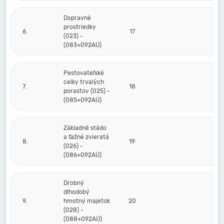
Dopravné
prostriedky
6.
17
(023) -
(083+092AÚ)
Pestovateľské
celky trvalých
7.
18
porastov (025) -
(085+092AÚ)
Základné stádo
a ťažné zvieratá
8.
19
(026) -
(086+092AÚ)
Drobný
dlhodobý
9.
hmotný majetok
20
(028) -
(088+092AÚ)