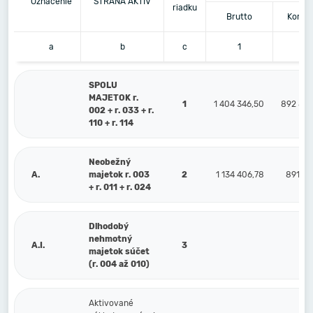
Označenie
STRANA AKTÍV
riadku
Brutto
Korekc
a
b
c
1
2
SPOLU
MAJETOK r.
1
1 404 346,50
892 898
002 + r. 033 + r.
110 + r. 114
Neobežný
A.
majetok r. 003
2
1 134 406,78
891 74
+ r. 011 + r. 024
Dlhodobý
nehmotný
A.I.
3
majetok súčet
(r. 004 až 010)
Aktivované