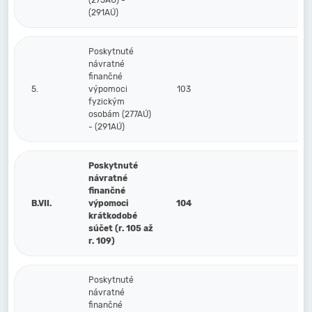
(275AÚ) -
(291AÚ)
Poskytnuté
návratné
finančné
5.
výpomoci
103
fyzickým
osobám (277AÚ)
- (291AÚ)
Poskytnuté
návratné
finančné
B.VII.
výpomoci
104
krátkodobé
súčet (r. 105 až
r. 109)
Poskytnuté
návratné
finančné