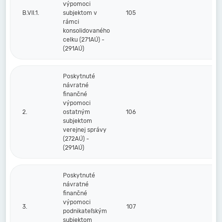
výpomoci
B.VII.1.
subjektom v
105
rámci
konsolidovaného
celku (271AÚ) -
(291AÚ)
Poskytnuté
návratné
finančné
výpomoci
2.
ostatným
106
subjektom
verejnej správy
(272AÚ) -
(291AÚ)
Poskytnuté
návratné
finančné
výpomoci
3.
107
podnikateľským
subjektom