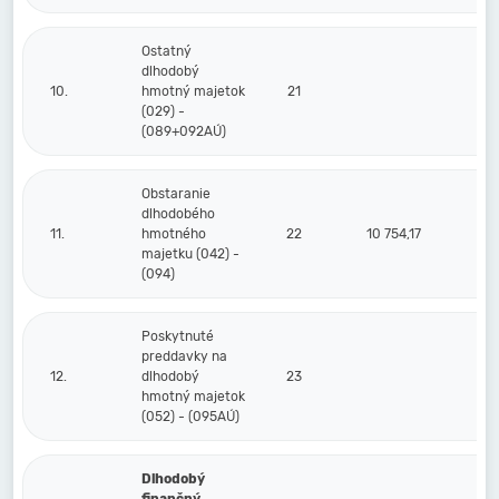
Ostatný
dlhodobý
10.
hmotný majetok
21
(029) -
(089+092AÚ)
Obstaranie
dlhodobého
11.
hmotného
22
10 754,17
majetku (042) -
(094)
Poskytnuté
preddavky na
12.
dlhodobý
23
hmotný majetok
(052) - (095AÚ)
Dlhodobý