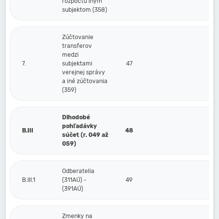
rozpočtu iným
subjektom (358)
Zúčtovanie
transferov
medzi
7.
subjektami
47
verejnej správy
a iné zúčtovania
(359)
Dlhodobé
pohľadávky
B.III
48
súčet (r. 049 až
059)
Odberatelia
B.III.1
(311AÚ) -
49
(391AÚ)
Zmenky na