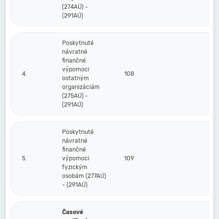
(274AÚ) -
(291AÚ)
Poskytnuté
návratné
finančné
výpomoci
4.
108
ostatným
organizáciám
(275AÚ) -
(291AÚ)
Poskytnuté
návratné
finančné
5.
výpomoci
109
fyzickým
osobám (277AÚ)
- (291AÚ)
Časové