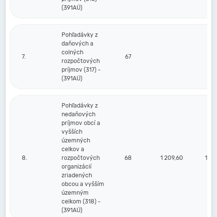
(391AÚ)
Pohľadávky z
daňových a
colných
7.
67
rozpočtových
príjmov (317) -
(391AÚ)
Pohľadávky z
nedaňových
príjmov obcí a
vyšších
územných
celkov a
8.
rozpočtových
68
1 209,60
1 14
organizácií
zriadených
obcou a vyšším
územným
celkom (318) -
(391AÚ)