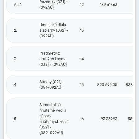
Pozemky (031) -
A.II.1.
12
139 617,63
(092AÚ)
Umelecké diela
2.
a zbierky (032) -
13
(092AÚ)
Predmety z
3.
drahých kovov
14
(033) - (092AÚ)
Stavby (021) -
4.
15
890 695,05
833 14
(081+092AÚ)
Samostatné
hnuteľné veci a
súbory
5.
16
93 339,93
58 60
hnuteľných vecí
(022) -
(082+092AÚ)