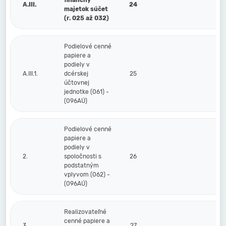
finančný
A.III.
24
majetok súčet
(r. 025 až 032)
Podielové cenné
papiere a
podiely v
A.III.1.
dcérskej
25
účtovnej
jednotke (061) -
(096AÚ)
Podielové cenné
papiere a
podiely v
2.
spoločnosti s
26
podstatným
vplyvom (062) -
(096AÚ)
Realizovateľné
cenné papiere a
3.
27