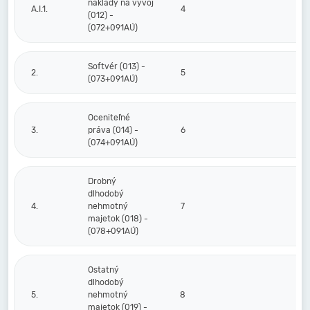
náklady na vývoj
A.I.1.
4
(012) -
(072+091AÚ)
Softvér (013) -
2.
5
(073+091AÚ)
Oceniteľné
3.
práva (014) -
6
(074+091AÚ)
Drobný
dlhodobý
4.
nehmotný
7
majetok (018) -
(078+091AÚ)
Ostatný
dlhodobý
5.
nehmotný
8
majetok (019) -