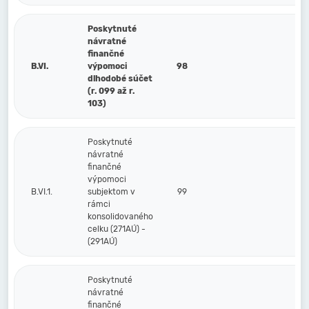
Poskytnuté
návratné
finančné
B.VI.
výpomoci
98
dlhodobé súčet
(r. 099 až r.
103)
Poskytnuté
návratné
finančné
výpomoci
B.VI.1.
subjektom v
99
rámci
konsolidovaného
celku (271AÚ) -
(291AÚ)
Poskytnuté
návratné
finančné