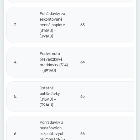
Pohľadávky za
eskontované
3.
cenné papiere
63
(313AÚ) -
(391AÚ)
Poskytnuté
prevádzkové
4.
64
preddavky (314)
- (391AÚ)
Ostatné
pohľadávky
5.
65
(315AÚ) -
(391AÚ)
Pohľadávky z
nedaňových
6.
rozpočtových
66
príjmov (316) -