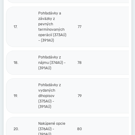
Pohľadávky a
záväzky z
pevných
17.
77
termínovaných
operácií (373AÚ)
- (391AÚ)
Pohľadávky z
18.
nájmu (374AÚ) -
78
(391AÚ)
Pohľadávky z
vydaných
19.
dlhopisov
79
(375AÚ) -
(391AÚ)
Nakúpené opcie
20.
(376AÚ) -
80
(391AÚ)