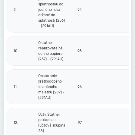
splatnosťou do
9.
jedného roka
94
držané do
splatnosti (256)
- (291AÚ)
Ostatné
realizovateľné
10.
95
cenné papiere
(257) - (291AÚ)
Obstaranie
krátkodobého
11.
finančného
96
majetku (259) -
(291AÚ)
Účty Štátnej
pokladnice
12.
97
(účtová skupina
28)