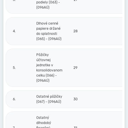
podiely (063) -
(096AÚ)
Dlhové cenné
papiere držané
4.
28
do splatnosti
(065) - (096AÚ)
Pôžičky
účtovnej
jednotke v
5.
29
konsolidovanom
celku (066) -
(096AÚ)
Ostatné pôžičky
6.
30
(067) - (096AÚ)
Ostatný
dlhodobý