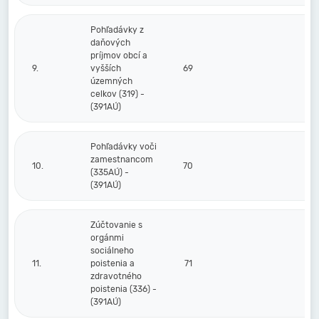
Pohľadávky z
daňových
príjmov obcí a
9.
vyšších
69
územných
celkov (319) -
(391AÚ)
Pohľadávky voči
zamestnancom
10.
70
(335AÚ) -
(391AÚ)
Zúčtovanie s
orgánmi
sociálneho
11.
poistenia a
71
zdravotného
poistenia (336) -
(391AÚ)