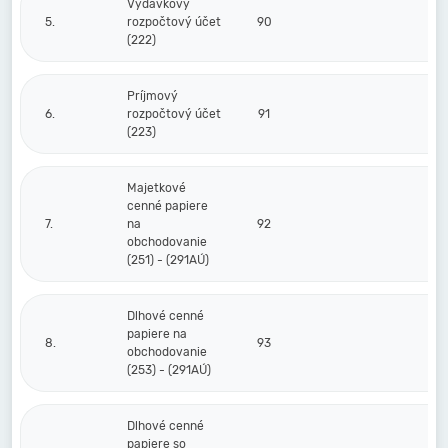
Výdavkový
5.
rozpočtový účet
90
(222)
Príjmový
6.
rozpočtový účet
91
(223)
Majetkové
cenné papiere
7.
na
92
obchodovanie
(251) - (291AÚ)
Dlhové cenné
papiere na
8.
93
obchodovanie
(253) - (291AÚ)
Dlhové cenné
papiere so