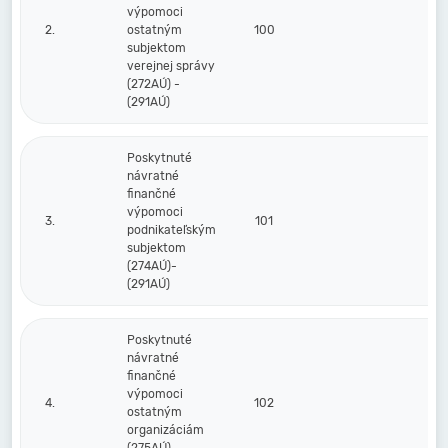
výpomoci
2.
ostatným
100
subjektom
verejnej správy
(272AÚ) -
(291AÚ)
Poskytnuté
návratné
finančné
výpomoci
3.
101
podnikateľským
subjektom
(274AÚ)-
(291AÚ)
Poskytnuté
návratné
finančné
výpomoci
4.
102
ostatným
organizáciám