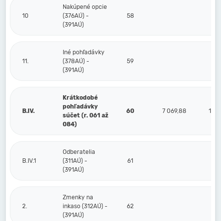
Nakúpené opcie
10
(376AÚ) -
58
(391AÚ)
Iné pohľadávky
11.
(378AÚ) -
59
(391AÚ)
Krátkodobé
pohľadávky
B.IV.
60
7 069,88
1 14
súčet (r. 061 až
084)
Odberatelia
B.IV.1
(311AÚ) -
61
(391AÚ)
Zmenky na
2.
inkaso (312AÚ) -
62
(391AÚ)