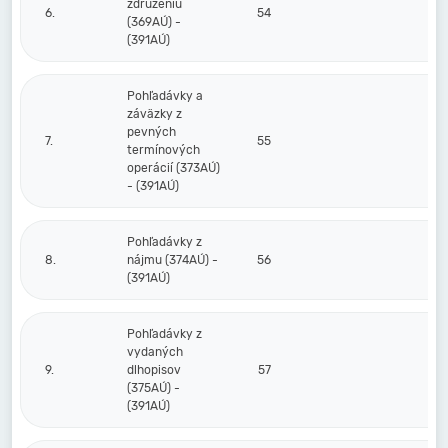
združeniu
6.
54
(369AÚ) -
(391AÚ)
Pohľadávky a
záväzky z
pevných
7.
55
termínových
operácií (373AÚ)
- (391AÚ)
Pohľadávky z
8.
nájmu (374AÚ) -
56
(391AÚ)
Pohľadávky z
vydaných
9.
dlhopisov
57
(375AÚ) -
(391AÚ)