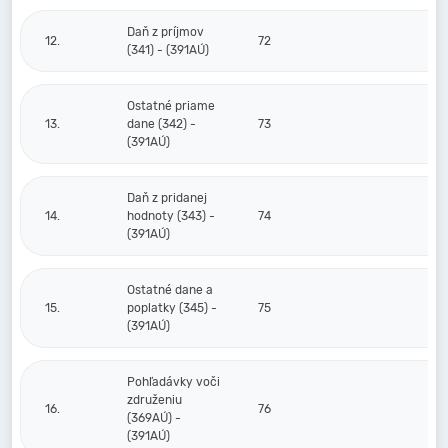
Daň z príjmov
12.
72
(341) - (391AÚ)
Ostatné priame
13.
dane (342) -
73
(391AÚ)
Daň z pridanej
14.
hodnoty (343) -
74
(391AÚ)
Ostatné dane a
15.
poplatky (345) -
75
(391AÚ)
Pohľadávky voči
združeniu
16.
76
(369AÚ) -
(391AÚ)