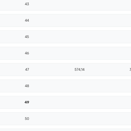
43
44
45
46
47
574,14
48
49
50