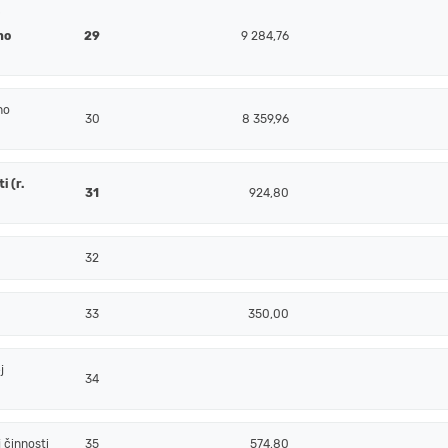
j
ho
29
9 284,76
ho
30
8 359,96
 (r.
31
924,80
32
33
350,00
j
34
 činnosti
35
574,80