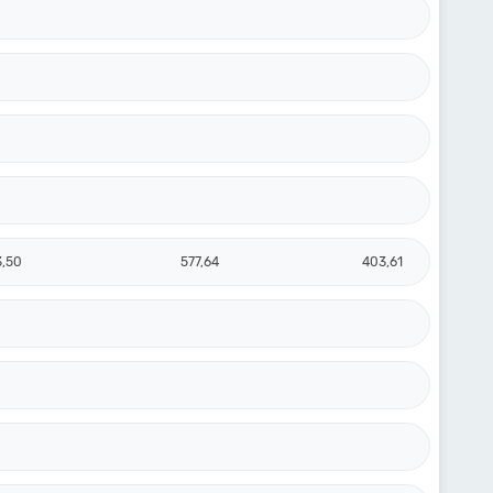
3,50
577,64
403,61