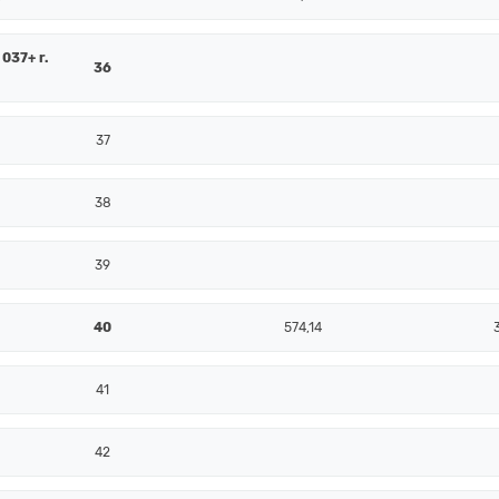
 037+ r.
36
37
38
39
40
574,14
41
42