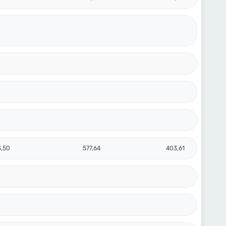
3,50
577,64
403,61