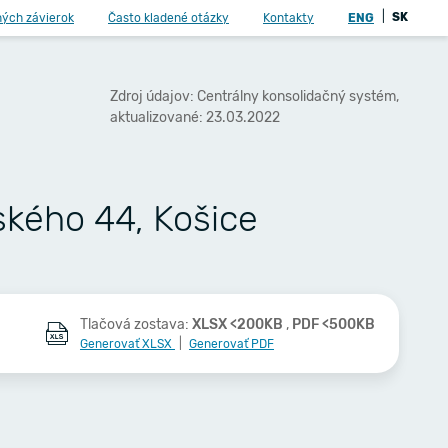
|
SK
ných závierok
Často kladené otázky
Kontakty
ENG
Zdroj údajov: Centrálny konsolidačný systém,
aktualizované: 23.03.2022
ského 44, Košice
Tlačová zostava:
XLSX <200KB
,
PDF <500KB
Generovať XLSX
|
Generovať PDF