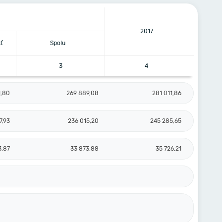
2017
ť
Spolu
3
4
1,80
269 889,08
281 011,86
7,93
236 015,20
245 285,65
3,87
33 873,88
35 726,21