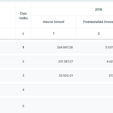
2018
Číslo
riadku
Hlavná činnosť
Podnikateľská činnos
c
1
2
1
264 887,28
5 00
2
231 387,27
4 62
3
33 500,01
37
4
5