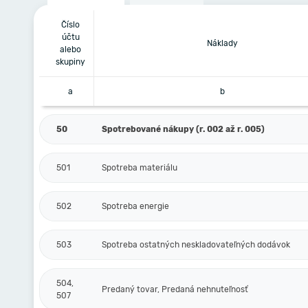
Číslo
účtu
Náklady
alebo
skupiny
a
b
50
Spotrebované nákupy (r. 002 až r. 005)
501
Spotreba materiálu
502
Spotreba energie
503
Spotreba ostatných neskladovateľných dodávok
504,
Predaný tovar, Predaná nehnuteľnosť
507