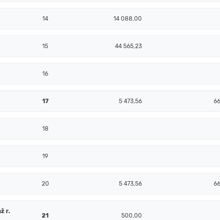
14
14 088,00
15
44 565,23
16
17
5 473,56
6
18
19
20
5 473,56
6
ž r.
21
500,00