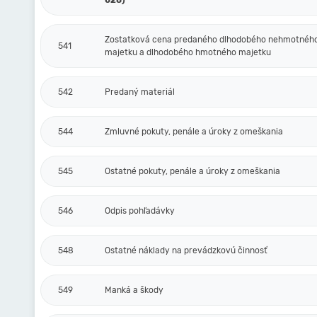
028)
Zostatková cena predaného dlhodobého nehmotnéh
541
majetku a dlhodobého hmotného majetku
542
Predaný materiál
544
Zmluvné pokuty, penále a úroky z omeškania
545
Ostatné pokuty, penále a úroky z omeškania
546
Odpis pohľadávky
548
Ostatné náklady na prevádzkovú činnosť
549
Manká a škody