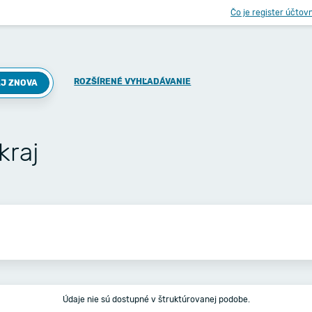
Čo je register účtov
ROZŠÍRENÉ VYHĽADÁVANIE
J ZNOVA
kraj
Údaje nie sú dostupné v štruktúrovanej podobe.