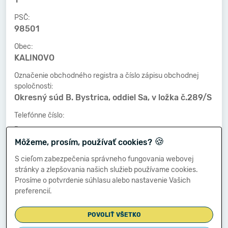
PSČ:
98501
Obec:
KALINOVO
Označenie obchodného registra a číslo zápisu obchodnej
spoločnosti:
Okresný súd B. Bystrica, oddiel Sa, v ložka č.289/S
Telefónne číslo:
-
🍪
Môžeme, prosím, používať cookies?
Faxové číslo:
-
S cieľom zabezpečenia správneho fungovania webovej
stránky a zlepšovania našich služieb používame cookies.
E-mailová adresa:
Prosíme o potvrdenie súhlasu alebo nastavenie Vašich
-
preferencií.
POVOLIŤ VŠETKO
Zostavená dňa: