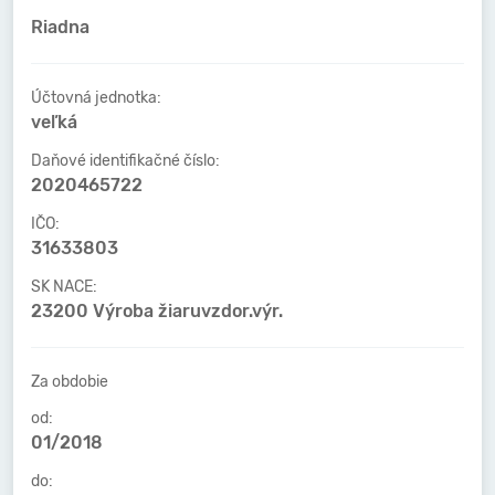
Riadna
Účtovná jednotka:
veľká
Daňové identifikačné číslo:
2020465722
IČO:
31633803
SK NACE:
23200 Výroba žiaruvzdor.výr.
Za obdobie
od:
01/2018
do: