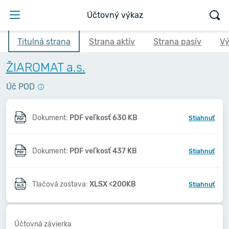
Účtovný výkaz
Titulná strana
Strana aktív
Strana pasív
Vý
ŽIAROMAT a.s.
Úč POD
Dokument:
PDF veľkosť 630 KB
Stiahnuť
Dokument:
PDF veľkosť 437 KB
Stiahnuť
Tlačová zostava:
XLSX <200KB
Stiahnuť
Účtovná závierka