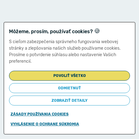
🍪
Môžeme, prosím, používať cookies?
S cieľom zabezpečenia správneho fungovania webovej
stránky a zlepšovania našich služieb používame cookies.
Prosíme o potvrdenie súhlasu alebo nastavenie Vašich
preferencií.
POVOLIŤ VŠETKO
ODMIETNUŤ
ZOBRAZIŤ DETAILY
ZÁSADY POUŽÍVANIA COOKIES
Copyright © 2011-2026
VYHLÁSENIE O OCHRANE SÚKROMIA
Ministerstvo financií Slovenskej republiky