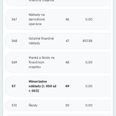
finančný majetok
Náklady na
567
derivátové
46
0,00
0,
operácie
Ostatné finančné
568
47
857,58
0,
náklady
Manká a škody na
569
finančnom
48
0,00
0,
majetku
Mimoriadne
57
náklady (r. 050 až
49
0,00
0,
r. 053)
572
Škody
50
0,00
0,