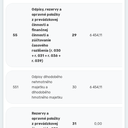
Odpisy, rezervy a
opravné položky
z prevádzkovej
činnosti a
finančnej
55
činnosti a
29
6 454,11
0,
zúčtovanie
časového
rozlíšenia (r. 030
+ r. 031 + r. 036 +
r. 039)
Odpisy dlhodobého
nehmotného
551
majetku a
30
6 454,11
0,
dlhodobého
hmotného majetku
Rezervy a
opravné položky
z prevádzkovej
31
0,00
0,