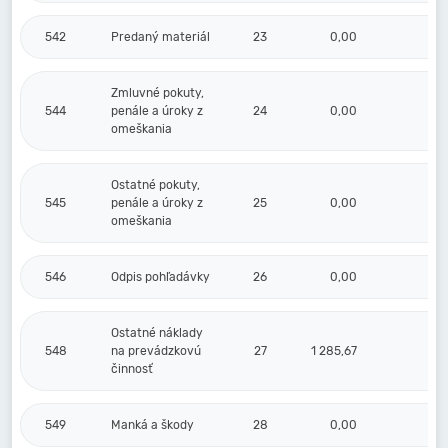
542
Predaný materiál
23
0,00
0,
Zmluvné pokuty,
544
penále a úroky z
24
0,00
0,
omeškania
Ostatné pokuty,
545
penále a úroky z
25
0,00
0,
omeškania
546
Odpis pohľadávky
26
0,00
0,
Ostatné náklady
548
na prevádzkovú
27
1 285,67
0,
činnosť
549
Manká a škody
28
0,00
0,