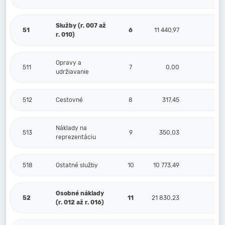
Služby (r. 007 až
51
6
11 440,97
0,
r. 010)
Opravy a
511
7
0,00
0,
udržiavanie
512
Cestovné
8
317,45
0,
Náklady na
513
9
350,03
0,
reprezentáciu
518
Ostatné služby
10
10 773,49
0,
Osobné náklady
52
11
21 830,23
0,
(r. 012 až r. 016)