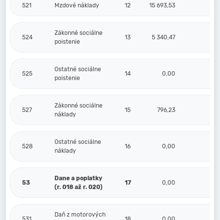
521
Mzdové náklady
12
15 693,53
0,
Zákonné sociálne
524
13
5 340,47
0,
poistenie
Ostatné sociálne
525
14
0,00
0,
poistenie
Zákonné sociálne
527
15
796,23
0,
náklady
Ostatné sociálne
528
16
0,00
0,
náklady
Dane a poplatky
53
17
0,00
0,
(r. 018 až r. 020)
Daň z motorových
531
18
0,00
0,