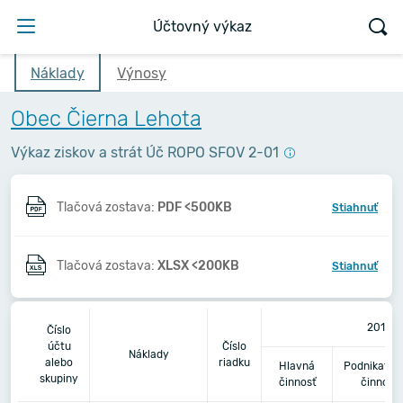
Účtovný výkaz
Náklady
Výnosy
Obec Čierna Lehota
Výkaz ziskov a strát Úč ROPO SFOV 2-01
Tlačová zostava:
PDF <500KB
Stiahnuť
Tlačová zostava:
XLSX <200KB
Stiahnuť
2018
Číslo
účtu
Číslo
Náklady
alebo
riadku
Hlavná
Podnikateľ
skupiny
činnosť
činnosť