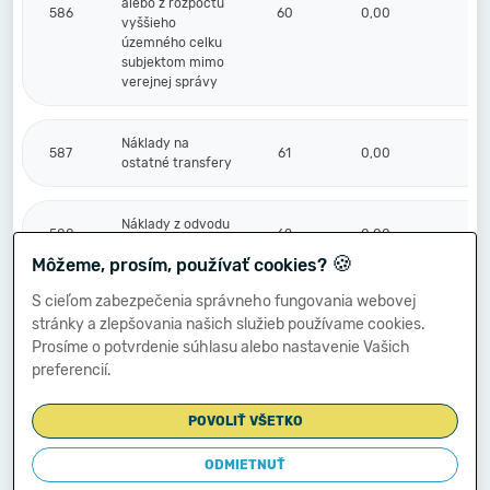
alebo z rozpočtu
586
60
0,00
0,
vyššieho
územného celku
subjektom mimo
verejnej správy
Náklady na
587
61
0,00
0,
ostatné transfery
Náklady z odvodu
588
62
0,00
0,
príjmov
🍪
Môžeme, prosím, používať cookies?
S cieľom zabezpečenia správneho fungovania webovej
Náklady z
stránky a zlepšovania našich služieb používame cookies.
589
budúceho odvodu
63
0,00
0,
príjmov
Prosíme o potvrdenie súhlasu alebo nastavenie Vašich
preferencií.
Účtové skupiny
POVOLIŤ VŠETKO
50 - 58 súčet
(r.001 + r.006 +
r.011 + r.017 +
ODMIETNUŤ
64
45 815,79
0,
r.021 + r.029 +