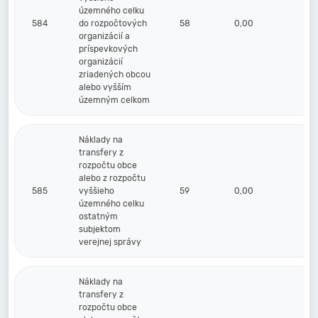
územného celku
584
do rozpočtových
58
0,00
0,
organizácií a
príspevkových
organizácií
zriadených obcou
alebo vyšším
územným celkom
Náklady na
transfery z
rozpočtu obce
alebo z rozpočtu
585
vyššieho
59
0,00
0,
územného celku
ostatným
subjektom
verejnej správy
Náklady na
transfery z
rozpočtu obce