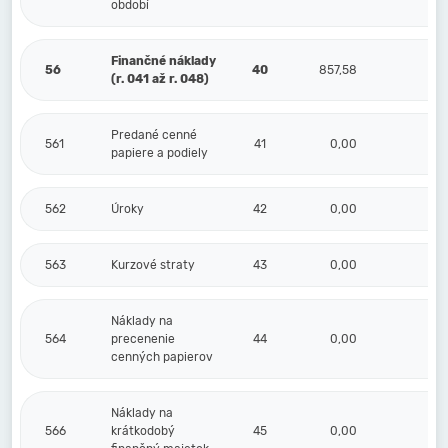
období
Finančné náklady
56
40
857,58
0,
(r. 041 až r. 048)
Predané cenné
561
41
0,00
0,
papiere a podiely
562
Úroky
42
0,00
0,
563
Kurzové straty
43
0,00
0,
Náklady na
564
precenenie
44
0,00
0,
cenných papierov
Náklady na
566
krátkodobý
45
0,00
0,