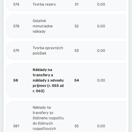
574
Tvorba rezerv
51
0,00
0,
Ostatné
578
mimoriadne
52
0,00
0,
náklady
Tvorba opravných
579
53
0,00
0,
položiek
Náklady na
transfery a
58
náklady z odvodu
54
0,00
0,
príjmov (r. 055 až
r. 063)
Náklady na
transfery zo
štátneho rozpočtu
do štátnych
581
55
0,00
0,
rozpočtových