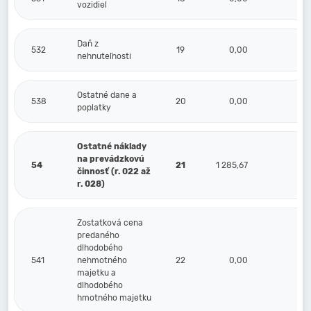
vozidiel
Daň z
532
19
0,00
0,
nehnuteľnosti
Ostatné dane a
538
20
0,00
0,
poplatky
Ostatné náklady
na prevádzkovú
54
21
1 285,67
0,
činnosť (r. 022 až
r. 028)
Zostatková cena
predaného
dlhodobého
541
nehmotného
22
0,00
0,
majetku a
dlhodobého
hmotného majetku