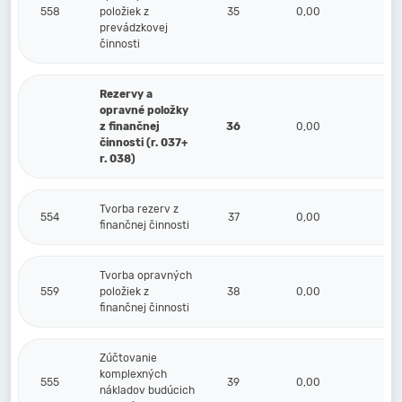
558
položiek z
35
0,00
0,
prevádzkovej
činnosti
Rezervy a
opravné položky
z finančnej
36
0,00
0,
činnosti (r. 037+
r. 038)
Tvorba rezerv z
554
37
0,00
0,
finančnej činnosti
Tvorba opravných
559
položiek z
38
0,00
0,
finančnej činnosti
Zúčtovanie
komplexných
555
39
0,00
0,
nákladov budúcich