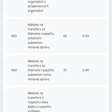
organizácií a
príspevkových
organizácií
Náklady na
transfery zo
štátneho rozpočtu
582
56
0,00
0,
ostatným
subjektom
verejnej správy
Náklady na
transfery zo
583
štátneho rozpočtu
57
0,00
0,
subjektom mimo
verejnej správy
Náklady na
transfery z
rozpočtu obce
alebo z rozpočtu
vyššieho