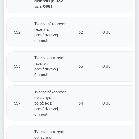
činnosti (r. 032
až r. 035)
Tvorba zákonných
rezerv z
552
32
0,00
0,
prevádzkovej
činnosti
Tvorba ostatných
rezerv z
553
33
0,00
0,
prevádzkovej
činnosti
Tvorba zákonných
opravných
557
položiek z
34
0,00
0,
prevádzkovej
činnosti
Tvorba ostatných
opravných