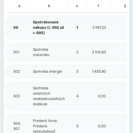
a
b
c
1
2
Spotrebované
50
nákupy (r. 002 až
1
3 947,23
0,
r. 005)
Spotreba
501
2
2 513,83
0,
materiálu
502
Spotreba energie
3
1 433,40
0,
Spotreba
ostatných
503
4
0,00
0,
neskladovateľných
dodávok
Predaný tovar,
504,
Predaná
5
0,00
0,
507
nehnuteľnosť