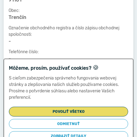
Obec:
Trenčín
Označenie obchodného registra a číslo zápisu obchodnej
spoločnosti:
-
Telefónne číslo:
-
🍪
Môžeme, prosím, používať cookies?
Faxové číslo:
-
S cieľom zabezpečenia správneho fungovania webovej
stránky a zlepšovania našich služieb používame cookies.
E-mailová adresa:
Prosíme o potvrdenie súhlasu alebo nastavenie Vašich
-
preferencií.
POVOLIŤ VŠETKO
Zostavená dňa:
25.03.2019
ODMIETNUŤ
Schválená dňa:
ZOBRAZIŤ DETAILY