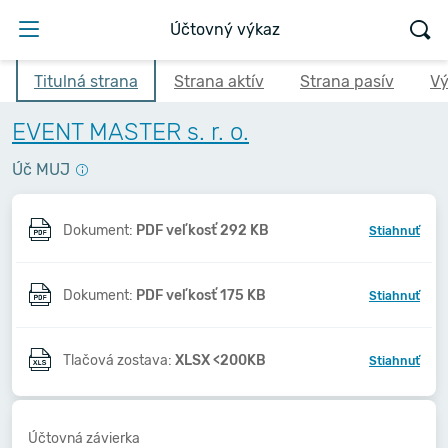
Účtovný výkaz
Titulná strana
Strana aktív
Strana pasív
Vý
EVENT MASTER s. r. o.
Úč MUJ
Dokument:
PDF veľkosť 292 KB
Stiahnuť
Dokument:
PDF veľkosť 175 KB
Stiahnuť
Tlačová zostava:
XLSX <200KB
Stiahnuť
Účtovná závierka