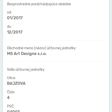
Bezprostredne predchádzajúce obdobie
od:
01/2017
do:
12/2017
Obchodné meno (názov) účtovnej jednotky:
MS Art Designe s.r.o.
Sídlo účtovnej jednotky
Ulica:
BAJZOVA
Číslo:
4
PSČ:
04001