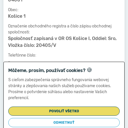
Obec:
Košice 1
Označenie obchodného registra a číslo zápisu obchodnej
spoločnosti:
Spoločnosť zapísaná v OR OS Košice I, Oddiel: Sro,
Vložka číslo: 20405/V
Telefónne číslo:
-
🍪
Môžeme, prosím, používať cookies?
Faxové číslo:
-
S cieľom zabezpečenia správneho fungovania webovej
stránky a zlepšovania našich služieb používame cookies.
E-mailová adresa:
Prosíme o potvrdenie súhlasu alebo nastavenie Vašich
-
preferencií.
POVOLIŤ VŠETKO
Zostavená dňa:
28.06.2019
ODMIETNUŤ