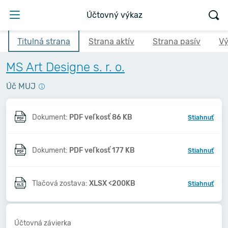
Účtovný výkaz
Titulná strana
Strana aktív
Strana pasív
Vý
MS Art Designe s. r. o.
Úč MUJ
Dokument:
PDF veľkosť 86 KB
Stiahnuť
Dokument:
PDF veľkosť 177 KB
Stiahnuť
Tlačová zostava:
XLSX <200KB
Stiahnuť
Účtovná závierka