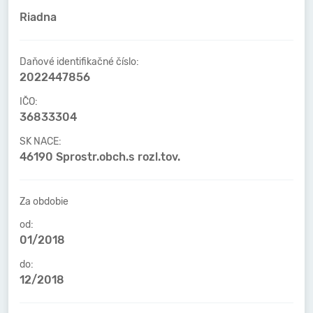
Riadna
Daňové identifikačné číslo:
2022447856
IČO:
36833304
SK NACE:
46190 Sprostr.obch.s rozl.tov.
Za obdobie
od:
01/2018
do:
12/2018