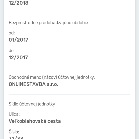
12/2018
Bezprostredne predchádzajúce obdobie
od:
01/2017
do:
12/2017
Obchodné meno (názov) účtovnej jednotky:
ONLINESTAVBA s.r.o.
Sídlo účtovnej jednotky
Ulica:
Veľkoblahovská cesta
Číslo:
72/33