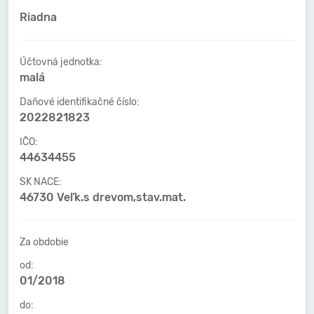
Riadna
Účtovná jednotka:
malá
Daňové identifikačné číslo:
2022821823
IČO:
44634455
SK NACE:
46730 Veľk.s drevom,stav.mat.
Za obdobie
od:
01/2018
do: