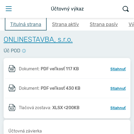
Účtovný výkaz
Titulná strana
Strana aktív
Strana pasív
Vý
ONLINESTAVBA, s.r.o.
Úč POD
Dokument:
PDF veľkosť 117 KB
Stiahnuť
Dokument:
PDF veľkosť 430 KB
Stiahnuť
Tlačová zostava:
XLSX <200KB
Stiahnuť
Účtovná závierka