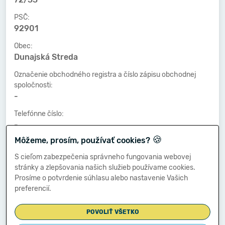
PSČ:
92901
Obec:
Dunajská Streda
Označenie obchodného registra a číslo zápisu obchodnej
spoločnosti:
-
Telefónne číslo:
-
🍪
Môžeme, prosím, používať cookies?
Faxové číslo:
-
S cieľom zabezpečenia správneho fungovania webovej
stránky a zlepšovania našich služieb používame cookies.
E-mailová adresa:
Prosíme o potvrdenie súhlasu alebo nastavenie Vašich
-
preferencií.
POVOLIŤ VŠETKO
Zostavená dňa: