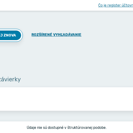
Čo je register účtov
ROZŠÍRENÉ VYHĽADÁVANIE
J ZNOVA
závierky
Údaje nie sú dostupné v štruktúrovanej podobe.