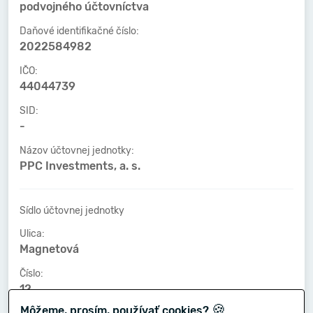
podvojného účtovníctva
Daňové identifikačné číslo:
2022584982
IČO:
44044739
SID:
-
Názov účtovnej jednotky:
PPC Investments, a. s.
Sídlo účtovnej jednotky
Ulica:
Magnetová
Číslo:
12
🍪
Môžeme, prosím, používať cookies?