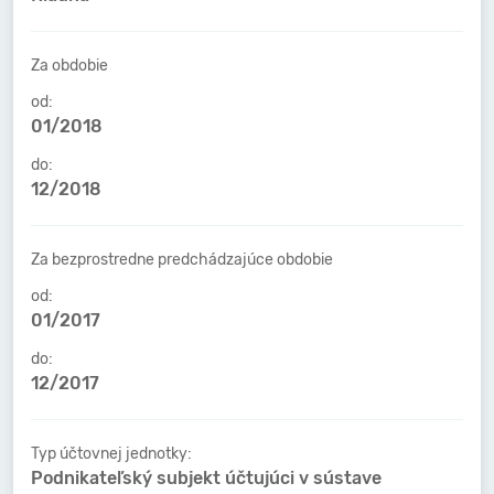
Za obdobie
od:
01/2018
do:
12/2018
Za bezprostredne predchádzajúce obdobie
od:
01/2017
do:
12/2017
Typ účtovnej jednotky:
Podnikateľský subjekt účtujúci v sústave