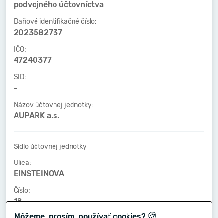
podvojného účtovníctva
Daňové identifikačné číslo:
2023582737
IČO:
47240377
SID:
-
Názov účtovnej jednotky:
AUPARK a.s.
Sídlo účtovnej jednotky
Ulica:
EINSTEINOVA
Číslo:
18
🍪
Môžeme, prosím, používať cookies?