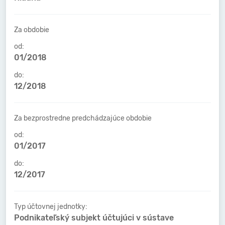
Za obdobie
od:
01/2018
do:
12/2018
Za bezprostredne predchádzajúce obdobie
od:
01/2017
do:
12/2017
Typ účtovnej jednotky:
Podnikateľský subjekt účtujúci v sústave