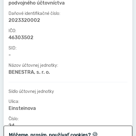
podvojného účtovníctva
Daňové identifikačné číslo:
2023320002
IČO:
46303502
SID:
-
Názov účtovnej jednotky:
BENESTRA, s. r. o.
Sídlo účtovnej jednotky
Ulica:
Einsteinova
Číslo:
24
🍪
Môžeme, prosím, používať cookies?