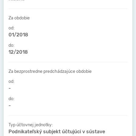
Za obdobie
od:
01/2018
do:
12/2018
Za bezprostredne predchádzajúce obdobie
od:
-
do:
-
Typ účtovnej jednotky:
Podnikateľský subjekt účtujúci v sústave