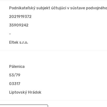
Podnikateľský subjekt účtujúci v sústave podvojnéh
2021919372
35909242
-
Eltek s.r.o.
Pálenica
53/79
03317
Liptovský Hrádok