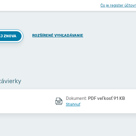
Čo je register účtov
ROZŠÍRENÉ VYHĽADÁVANIE
J ZNOVA
závierky
Dokument:
PDF veľkosť 91 KB
Stiahnuť