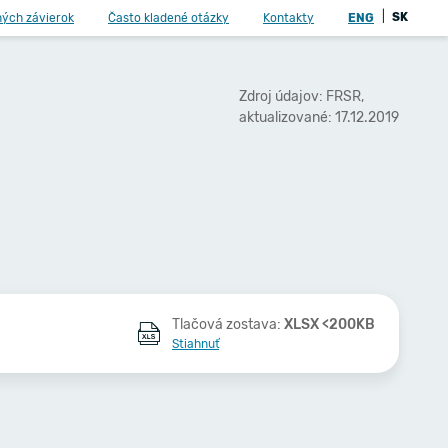
|
SK
ných závierok
Často kladené otázky
Kontakty
ENG
Zdroj údajov: FRSR,
aktualizované: 17.12.2019
Tlačová zostava:
XLSX <200KB
Stiahnuť