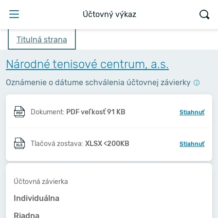
Účtovný výkaz
Titulná strana
Národné tenisové centrum, a.s.
Oznámenie o dátume schválenia účtovnej závierky
Dokument:
PDF veľkosť 91 KB
Stiahnuť
Tlačová zostava:
XLSX <200KB
Stiahnuť
Účtovná závierka
Individuálna
Riadna