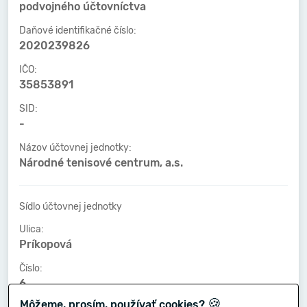
podvojného účtovníctva
Daňové identifikačné číslo:
2020239826
IČO:
35853891
SID:
-
Názov účtovnej jednotky:
Národné tenisové centrum, a.s.
Sídlo účtovnej jednotky
Ulica:
Príkopová
Číslo:
6
🍪
Môžeme, prosím, používať cookies?