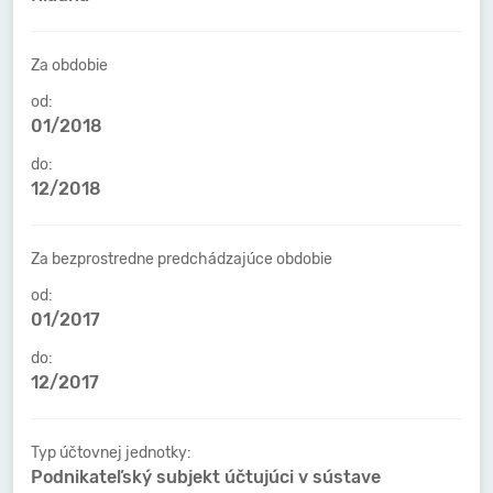
Za obdobie
od:
01/2018
do:
12/2018
Za bezprostredne predchádzajúce obdobie
od:
01/2017
do:
12/2017
Typ účtovnej jednotky:
Podnikateľský subjekt účtujúci v sústave