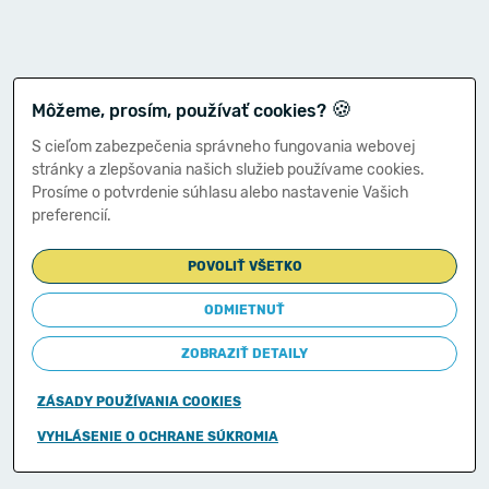
🍪
Môžeme, prosím, používať cookies?
S cieľom zabezpečenia správneho fungovania webovej
stránky a zlepšovania našich služieb používame cookies.
Prosíme o potvrdenie súhlasu alebo nastavenie Vašich
preferencií.
POVOLIŤ VŠETKO
ODMIETNUŤ
ZOBRAZIŤ DETAILY
ZÁSADY POUŽÍVANIA COOKIES
Copyright © 2011-2026
VYHLÁSENIE O OCHRANE SÚKROMIA
Ministerstvo financií Slovenskej republiky