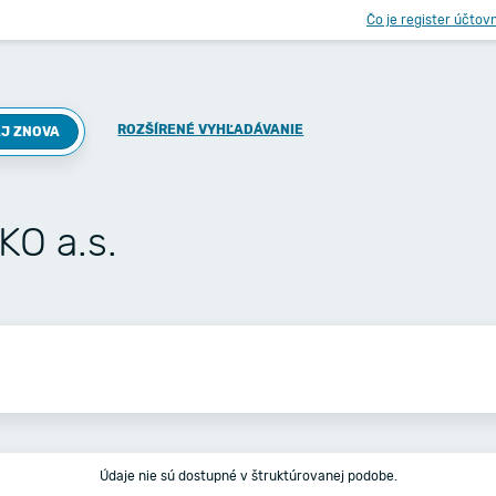
Čo je register účtov
ROZŠÍRENÉ VYHĽADÁVANIE
J ZNOVA
O a.s.
Údaje nie sú dostupné v štruktúrovanej podobe.