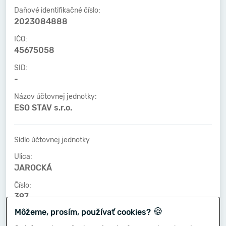
Daňové identifikačné číslo:
2023084888
IČO:
45675058
SID:
-
Názov účtovnej jednotky:
ESO STAV s.r.o.
Sídlo účtovnej jednotky
Ulica:
JAROCKÁ
Číslo:
397
🍪
Môžeme, prosím, používať cookies?
PSČ:
95135