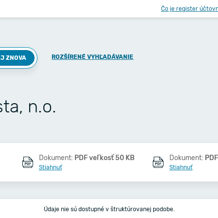
Čo je register účtov
ROZŠÍRENÉ VYHĽADÁVANIE
J ZNOVA
a, n.o.
Dokument:
PDF veľkosť 50 KB
Dokument:
PDF
Stiahnuť
Stiahnuť
Údaje nie sú dostupné v štruktúrovanej podobe.