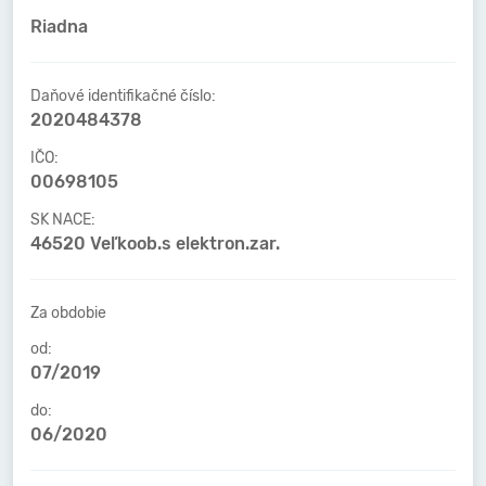
Riadna
Daňové identifikačné číslo:
2020484378
IČO:
00698105
SK NACE:
46520 Veľkoob.s elektron.zar.
Za obdobie
od:
07/2019
do:
06/2020