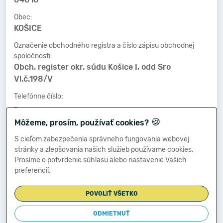
Obec:
KOŠICE
Označenie obchodného registra a číslo zápisu obchodnej
spoločnosti:
Obch. register okr. súdu Košice I, odd Sro
Vl.č.198/V
Telefónne číslo:
-
🍪
Môžeme, prosím, používať cookies?
Faxové číslo:
-
S cieľom zabezpečenia správneho fungovania webovej
stránky a zlepšovania našich služieb používame cookies.
E-mailová adresa:
Prosíme o potvrdenie súhlasu alebo nastavenie Vašich
-
preferencií.
POVOLIŤ VŠETKO
Zostavená dňa:
23.09.2020
ODMIETNUŤ