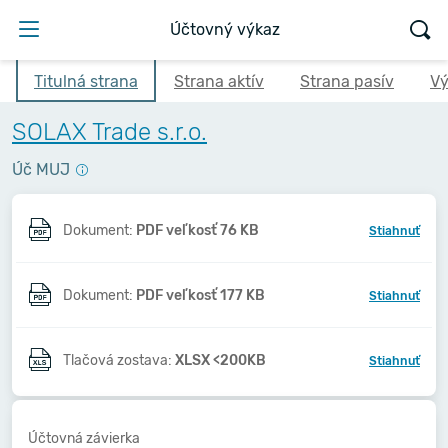
Účtovný výkaz
Titulná strana
Strana aktív
Strana pasív
Vý
SOLAX Trade s.r.o.
Úč MUJ
Dokument:
PDF veľkosť 76 KB
Stiahnuť
Dokument:
PDF veľkosť 177 KB
Stiahnuť
Tlačová zostava:
XLSX <200KB
Stiahnuť
Účtovná závierka