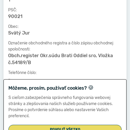
PSČ:
90021
Obec:
Svätý Jur
Označenie obchodného registra a číslo zápisu obchodnej
spoločnosti:
Obch.register Okr.súdu Brati Oddiel sro, Vložka
č.54189/B
Telefónne číslo:
-
🍪
Môžeme, prosím, používať cookies?
Faxové číslo:
-
S cieľom zabezpečenia správneho fungovania webovej
stránky a zlepšovania našich služieb používame cookies.
E-mailová adresa:
Prosíme o potvrdenie súhlasu alebo nastavenie Vašich
-
preferencií.
POVOLIŤ VŠETKO