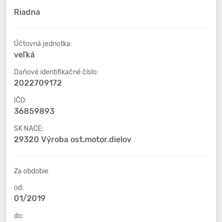
Riadna
Účtovná jednotka:
veľká
Daňové identifikačné číslo:
2022709172
IČO:
36859893
SK NACE:
29320 Výroba ost.motor.dielov
Za obdobie
od:
01/2019
do: