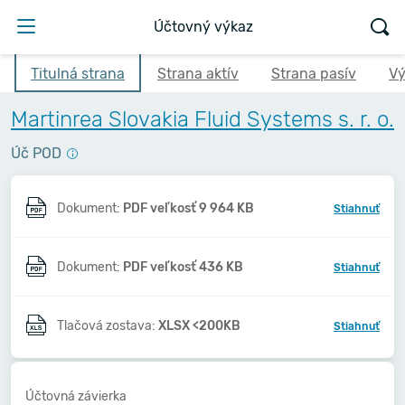
Účtovný výkaz
Titulná strana
Strana aktív
Strana pasív
Vý
Martinrea Slovakia Fluid Systems s. r. o.
Úč POD
Dokument:
PDF veľkosť 9 964 KB
Stiahnuť
Dokument:
PDF veľkosť 436 KB
Stiahnuť
Tlačová zostava:
XLSX <200KB
Stiahnuť
Účtovná závierka