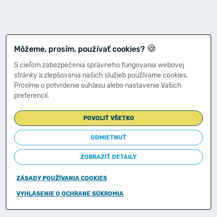
🍪
Môžeme, prosím, používať cookies?
S cieľom zabezpečenia správneho fungovania webovej
stránky a zlepšovania našich služieb používame cookies.
Prosíme o potvrdenie súhlasu alebo nastavenie Vašich
preferencií.
POVOLIŤ VŠETKO
ODMIETNUŤ
ZOBRAZIŤ DETAILY
ZÁSADY POUŽÍVANIA COOKIES
Copyright © 2011-2026
VYHLÁSENIE O OCHRANE SÚKROMIA
Ministerstvo financií Slovenskej republiky