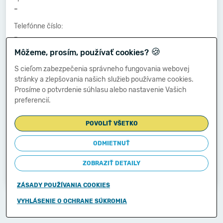
-
Telefónne číslo:
-
🍪
Môžeme, prosím, používať cookies?
Faxové číslo:
-
S cieľom zabezpečenia správneho fungovania webovej
stránky a zlepšovania našich služieb používame cookies.
E-mailová adresa:
Prosíme o potvrdenie súhlasu alebo nastavenie Vašich
-
preferencií.
POVOLIŤ VŠETKO
Zostavená dňa:
02.03.2021
ODMIETNUŤ
Schválená dňa:
ZOBRAZIŤ DETAILY
-
ZÁSADY POUŽÍVANIA COOKIES
Copyright © 2011-2026
VYHLÁSENIE O OCHRANE SÚKROMIA
Ministerstvo financií Slovenskej republiky