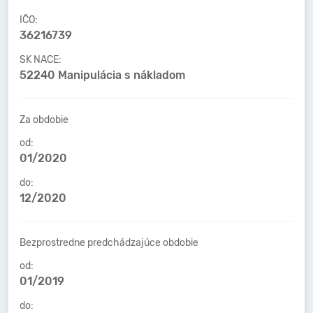
IČO:
36216739
SK NACE:
52240 Manipulácia s nákladom
Za obdobie
od:
01/2020
do:
12/2020
Bezprostredne predchádzajúce obdobie
od:
01/2019
do: