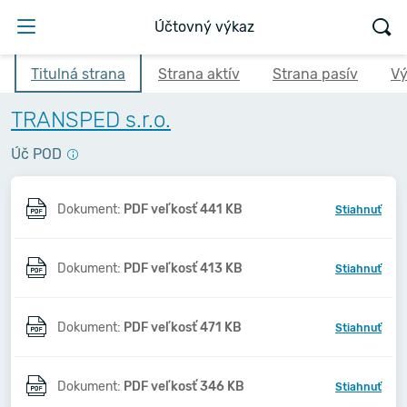
Účtovný výkaz
Titulná strana
Strana aktív
Strana pasív
Vý
TRANSPED s.r.o.
Úč POD
Dokument:
PDF veľkosť 441 KB
Stiahnuť
Dokument:
PDF veľkosť 413 KB
Stiahnuť
Dokument:
PDF veľkosť 471 KB
Stiahnuť
Dokument:
PDF veľkosť 346 KB
Stiahnuť