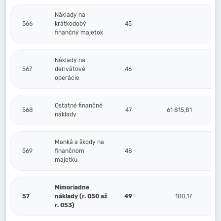
Náklady na
566
krátkodobý
45
finančný majetok
Náklady na
567
derivátové
46
operácie
Ostatné finančné
568
47
61 815,81
náklady
Manká a škody na
569
finančnom
48
majetku
Mimoriadne
57
náklady (r. 050 až
49
100,17
r. 053)