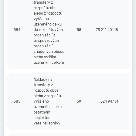
transfery z
rozpočtu obce
alebo z rozpočtu
vyššieho
územného celku
584
do rozpočtových
58
73 212 401,18
organizácií a
príspevkových
organizácií
zriadených obcou
alebo vyšším
územným celkom
Náklady na
transfery z
rozpočtu obce
alebo z rozpočtu
585
vyššieho
59
524 947,31
územného celku
ostatným
subjektom
verejnej správy