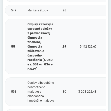
549
Manká a škody
28
Odpisy, rezervy a
opravné položky
z prevádzkovej
činnosti a
finančnej
55
činnosti a
29
5 142 122,67
zúčtovanie
časového
rozlíšenia (r. 030
+ r. 031 + r. 036 +
r. 039)
Odpisy dlhodobého
nehmotného
551
majetku a
30
3 203 222,43
dlhodobého
hmotného majetku