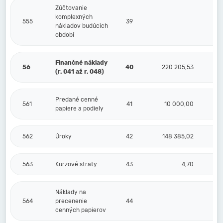
Zúčtovanie
komplexných
555
39
nákladov budúcich
období
Finančné náklady
56
40
220 205,53
(r. 041 až r. 048)
Predané cenné
561
41
10 000,00
papiere a podiely
562
Úroky
42
148 385,02
563
Kurzové straty
43
4,70
Náklady na
564
precenenie
44
cenných papierov