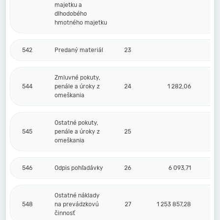
majetku a
dlhodobého
hmotného majetku
542
Predaný materiál
23
Zmluvné pokuty,
544
penále a úroky z
24
1 282,06
omeškania
Ostatné pokuty,
545
penále a úroky z
25
omeškania
546
Odpis pohľadávky
26
6 093,71
Ostatné náklady
548
na prevádzkovú
27
1 253 857,28
činnosť