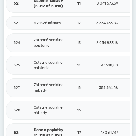
Osobné náklady
52
11
8 041 673,59
(r. 012 až r. 016)
521
Mzdové náklady
12
5 534 735,83
Zákonné sociálne
524
13
2 054 833,18
poistenie
Ostatné sociálne
525
14
97 640,00
poistenie
Zákonné sociálne
527
15
354 464,58
náklady
Ostatné sociálne
528
16
náklady
Dane a poplatky
53
17
180 617,47
(r. 018 až r. 020)