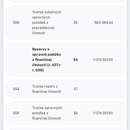
Tvorba ostatných
opravných
558
položiek z
35
583 384,64
prevádzkovej
činnosti
Rezervy a
opravné položky
z finančnej
36
1 076 551,90
činnosti (r. 037+
r. 038)
Tvorba rezerv z
554
37
finančnej činnosti
Tvorba opravných
559
položiek z
38
1 076 551,90
finančnej činnosti