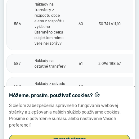
Náklady na
transfery z
rozpočtu obce
alebo z rozpočtu
586
60
30 741 611,10
vyššieho
územného celku
subjektom mimo
verejnej správy
Náklady na
587
61
2 096 188,67
ostatné transfery
Náklady z odvodu
588
62
príjmov
🍪
Môžeme, prosím, používať cookies?
S cieľom zabezpečenia správneho fungovania webovej
Náklady z
stránky a zlepšovania našich služieb používame cookies.
589
budúceho odvodu
63
príjmov
Prosíme o potvrdenie súhlasu alebo nastavenie Vašich
preferencií.
Účtové skupiny