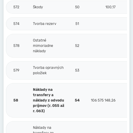
572
Škody
50
100,17
574
Tvorba rezerv
51
Ostatné
578
mimoriadne
52
náklady
Tvorba opravných
579
53
položiek
Náklady na
transfery a
58
náklady z odvodu
54
106 575 148,26
príjmov (r. 055 až
r. 063)
Náklady na