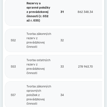
Rezervy a
opravné položky
z prevádzkovej
31
862 348,34
činnosti (r. 032
až r. 035)
Tvorba zákonných
rezerv z
552
32
prevádzkovej
činnosti
Tvorba ostatných
rezerv z
553
33
278 963,70
prevádzkovej
činnosti
Tvorba zákonných
opravných
557
položiek z
34
prevádzkovej
činnosti