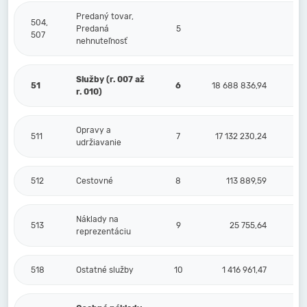
Predaný tovar,
504,
Predaná
5
507
nehnuteľnosť
Služby (r. 007 až
51
6
18 688 836,94
r. 010)
Opravy a
511
7
17 132 230,24
udržiavanie
512
Cestovné
8
113 889,59
Náklady na
513
9
25 755,64
reprezentáciu
518
Ostatné služby
10
1 416 961,47