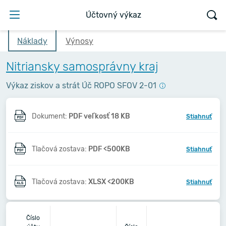
Účtovný výkaz
Náklady
Výnosy
Nitriansky samosprávny kraj
Výkaz ziskov a strát Úč ROPO SFOV 2-01
Dokument:
PDF veľkosť 18 KB
Stiahnuť
Tlačová zostava:
PDF <500KB
Stiahnuť
Tlačová zostava:
XLSX <200KB
Stiahnuť
2
Číslo