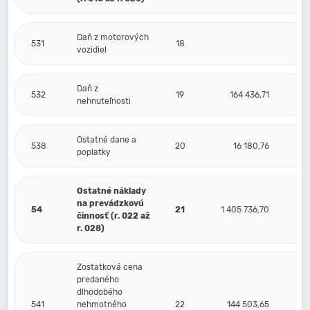
Daň z motorových
531
18
vozidiel
Daň z
532
19
164 436,71
nehnuteľnosti
Ostatné dane a
538
20
16 180,76
poplatky
Ostatné náklady
na prevádzkovú
54
21
1 405 736,70
činnosť (r. 022 až
r. 028)
Zostatková cena
predaného
dlhodobého
541
nehmotného
22
144 503,65