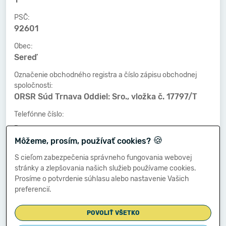
PSČ:
92601
Obec:
Sereď
Označenie obchodného registra a číslo zápisu obchodnej
spoločnosti:
ORSR Súd Trnava Oddiel: Sro., vložka č. 17797/T
Telefónne číslo:
-
🍪
Môžeme, prosím, používať cookies?
Faxové číslo:
-
S cieľom zabezpečenia správneho fungovania webovej
stránky a zlepšovania našich služieb používame cookies.
E-mailová adresa:
Prosíme o potvrdenie súhlasu alebo nastavenie Vašich
-
preferencií.
POVOLIŤ VŠETKO
Zostavená dňa: