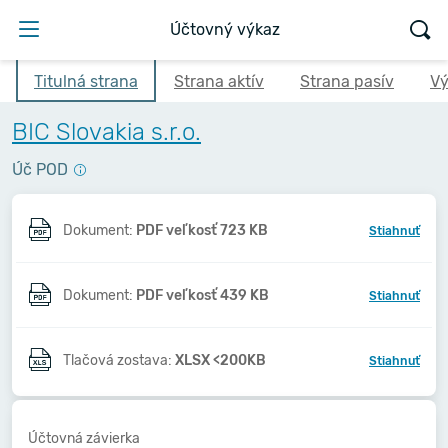
Účtovný výkaz
Titulná strana
Strana aktív
Strana pasív
Vý
BIC Slovakia s.r.o.
Úč POD
Dokument:
PDF veľkosť 723 KB
Stiahnuť
Dokument:
PDF veľkosť 439 KB
Stiahnuť
Tlačová zostava:
XLSX <200KB
Stiahnuť
Účtovná závierka