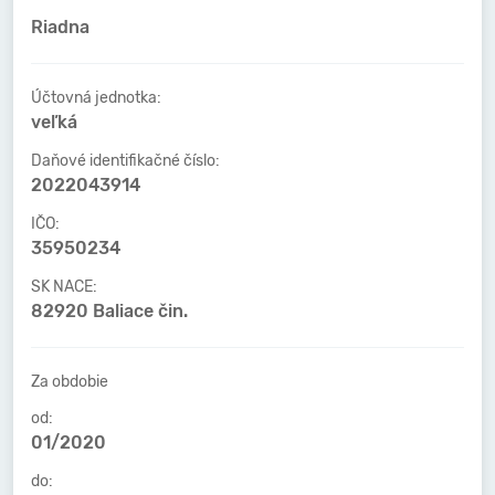
Riadna
Účtovná jednotka:
veľká
Daňové identifikačné číslo:
2022043914
IČO:
35950234
SK NACE:
82920 Baliace čin.
Za obdobie
od:
01/2020
do: