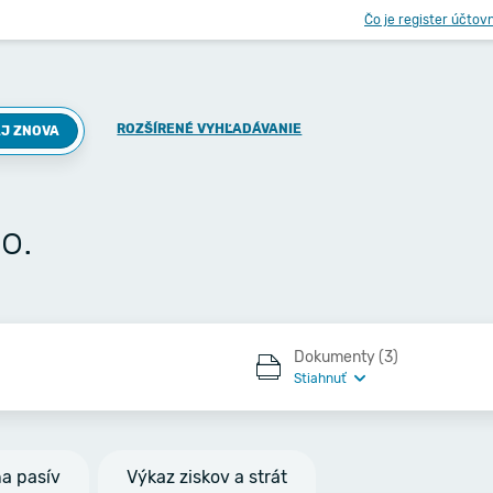
Čo je register účtov
ROZŠÍRENÉ VYHĽADÁVANIE
J ZNOVA
o.
Dokumenty (3)
Stiahnuť
na pasív
Výkaz ziskov a strát