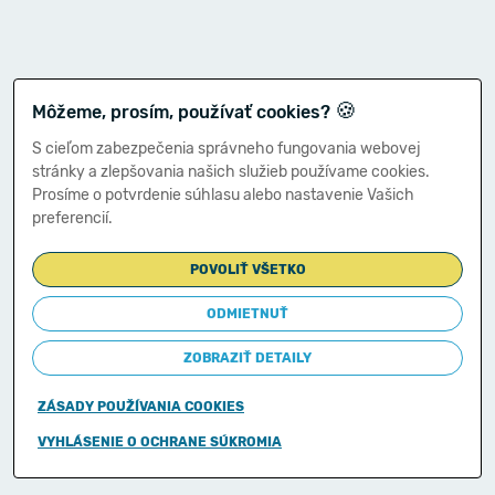
🍪
Môžeme, prosím, používať cookies?
S cieľom zabezpečenia správneho fungovania webovej
stránky a zlepšovania našich služieb používame cookies.
Prosíme o potvrdenie súhlasu alebo nastavenie Vašich
preferencií.
POVOLIŤ VŠETKO
ODMIETNUŤ
ZOBRAZIŤ DETAILY
ZÁSADY POUŽÍVANIA COOKIES
Copyright © 2011-2026
VYHLÁSENIE O OCHRANE SÚKROMIA
Ministerstvo financií Slovenskej republiky