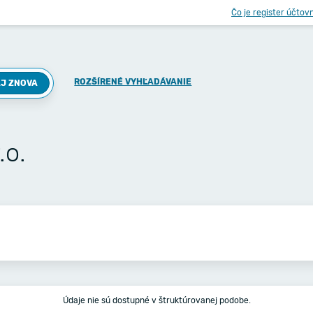
Čo je register účtov
ROZŠÍRENÉ VYHĽADÁVANIE
J ZNOVA
.o.
Údaje nie sú dostupné v štruktúrovanej podobe.