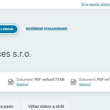
Čo je register účtov
ROZŠÍRENÉ VYHĽADÁVANIE
J ZNOVA
es s.r.o.
Dokument:
PDF veľkosť 73 KB
Dokument:
PDF veľ
Stiahnuť
Stiahnuť
na pasív
Výkaz ziskov a strát