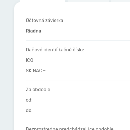
Účtovná závierka
Riadna
Daňové identifikačné číslo:
IČO:
SK NACE:
Za obdobie
od:
do:
Bezprostredne predchádzajúce obdobie