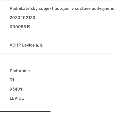
Podnikateľský subjekt účtujúci v sústave podvojnéh
2020402120
00005819
-
ACHP Levice a. s.
Podhradie
31
93401
LEVICE