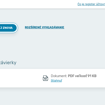
Čo je register účtov
ROZŠÍRENÉ VYHĽADÁVANIE
J ZNOVA
závierky
Dokument:
PDF veľkosť 91 KB
Stiahnuť