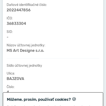
Daňové identifikačné číslo:
2022447856
IČO:
36833304
SID:
-
Názov účtovnej jednotky:
MS Art Designe s.r.o.
Sídlo účtovnej jednotky
Ulica:
BAJZOVA
Číslo:
4
🍪
Môžeme, prosím, používať cookies?
PSČ:
04001