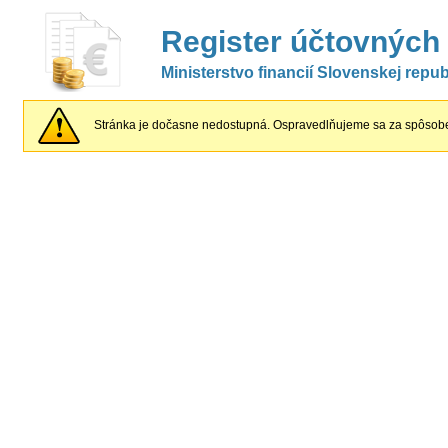
Register účtovných
Ministerstvo financií Slovenskej repub
Stránka je dočasne nedostupná. Ospravedlňujeme sa za spôsobe