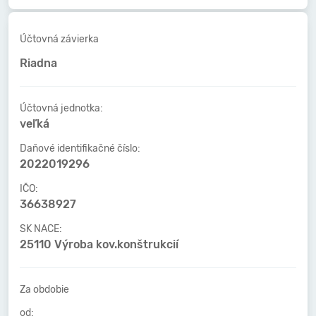
Účtovná závierka
Riadna
Účtovná jednotka:
veľká
Daňové identifikačné číslo:
2022019296
IČO:
36638927
SK NACE:
25110 Výroba kov.konštrukcií
Za obdobie
od: