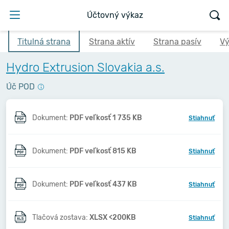
Účtovný výkaz
Titulná strana
Strana aktív
Strana pasív
Vý
Hydro Extrusion Slovakia a.s.
Úč POD
Dokument:
PDF veľkosť 1 735 KB
Stiahnuť
Dokument:
PDF veľkosť 815 KB
Stiahnuť
Dokument:
PDF veľkosť 437 KB
Stiahnuť
Tlačová zostava:
XLSX <200KB
Stiahnuť