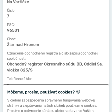
Na Vartičke
Číslo:
7
PSČ:
96501
Obec:
Žiar nad Hronom
Označenie obchodného registra a číslo zápisu obchodnej
spoločnosti:
Obchodný register Okresného súdu BB, Oddiel Sa,
vložka 823/S
Telefónne číslo:
-
🍪
Môžeme, prosím, používať cookies?
Faxové číslo:
-
S cieľom zabezpečenia správneho fungovania webovej
stránky a zlepšovania našich služieb používame cookies.
E-mailová adresa:
Prosíme o potvrdenie súhlasu alebo nastavenie Vašich