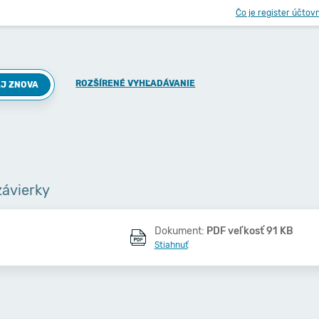
Čo je register účtov
ROZŠÍRENÉ VYHĽADÁVANIE
J ZNOVA
závierky
Dokument:
PDF veľkosť 91 KB
Stiahnuť