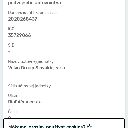
podvojného účtovníctva
Daňové identifikačné číslo:
2020268437
IČO:
35729066
SID:
-
Názov účtovnej jednotky:
Volvo Group Slovakia, s.r.o.
Sídlo účtovnej jednotky
Ulica:
Diaľničná cesta
Číslo:
9
🍪
Môžeme, prosím, používať cookies?