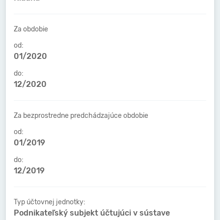
Za obdobie
od:
01/2020
do:
12/2020
Za bezprostredne predchádzajúce obdobie
od:
01/2019
do:
12/2019
Typ účtovnej jednotky:
Podnikateľský subjekt účtujúci v sústave