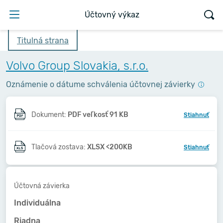
Účtovný výkaz
Titulná strana
Volvo Group Slovakia, s.r.o.
Oznámenie o dátume schválenia účtovnej závierky
Dokument:
PDF veľkosť 91 KB
Stiahnuť
Tlačová zostava:
XLSX <200KB
Stiahnuť
Účtovná závierka
Individuálna
Riadna