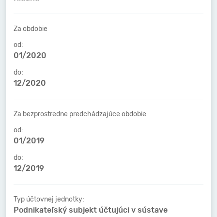
Za obdobie
od:
01/2020
do:
12/2020
Za bezprostredne predchádzajúce obdobie
od:
01/2019
do:
12/2019
Typ účtovnej jednotky:
Podnikateľský subjekt účtujúci v sústave