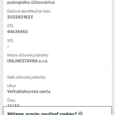
podvojného účtovníctva
Daňové identifikačné číslo:
2022821823
IČO:
44634455
SID:
-
Názov účtovnej jednotky:
ONLINESTAVBA s.r.o.
Sídlo účtovnej jednotky
Ulica:
Veľkoblahovská cesta
Číslo:
72/33
🍪
Môžeme, prosím, používať cookies?