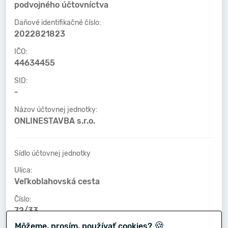
podvojného účtovníctva
Daňové identifikačné číslo:
2022821823
IČO:
44634455
SID:
-
Názov účtovnej jednotky:
ONLINESTAVBA s.r.o.
Sídlo účtovnej jednotky
Ulica:
Veľkoblahovská cesta
Číslo:
72/33
🍪
Môžeme, prosím, používať cookies?