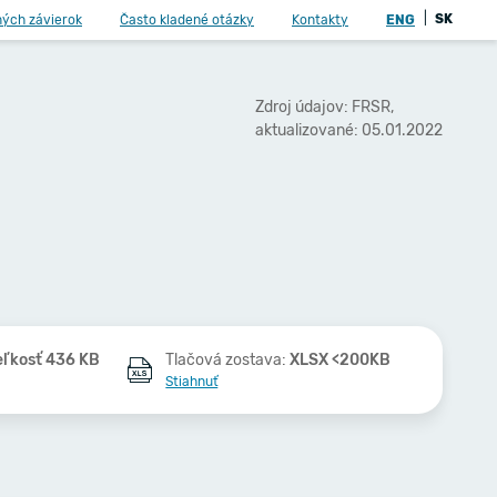
|
SK
ných závierok
Často kladené otázky
Kontakty
ENG
Zdroj údajov: FRSR,
aktualizované: 05.01.2022
eľkosť 436 KB
Tlačová zostava:
XLSX <200KB
Stiahnuť