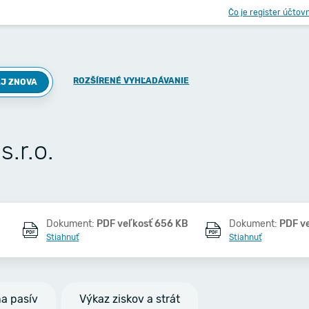
Čo je register účtov
ROZŠÍRENÉ VYHĽADÁVANIE
J ZNOVA
.r.o.
Dokument:
PDF veľkosť 656 KB
Dokument:
PDF v
Stiahnuť
Stiahnuť
na pasív
Výkaz ziskov a strát