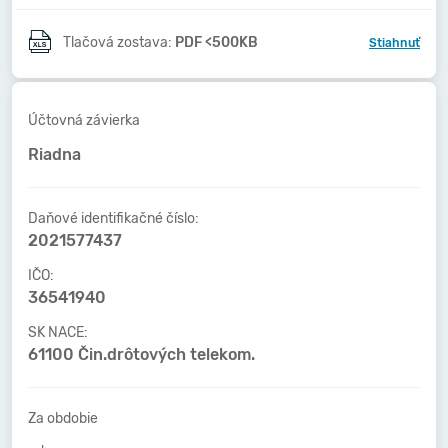
Tlačová zostava:
PDF <500KB
Stiahnuť
Účtovná závierka
Riadna
Daňové identifikačné číslo:
2021577437
IČO:
36541940
SK NACE:
61100 Čin.drôtových telekom.
Za obdobie