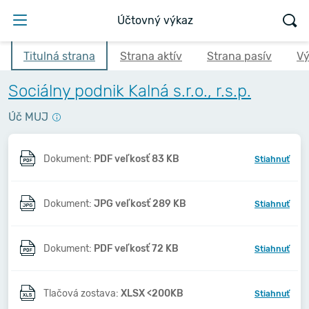
Účtovný výkaz
Titulná strana
Strana aktív
Strana pasív
Vý
Sociálny podnik Kalná s.r.o., r.s.p.
Úč MUJ
Dokument:
PDF veľkosť 83 KB
Stiahnuť
Dokument:
JPG veľkosť 289 KB
Stiahnuť
Dokument:
PDF veľkosť 72 KB
Stiahnuť
Tlačová zostava:
XLSX <200KB
Stiahnuť