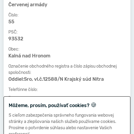
Červenej armády
Číslo:
55
PSČ:
93532
Obec:
Kalná nad Hronom
Označenie obchodného registra a číslo zápisu obchodnej
spoločnosti:
Oddiel:Sro, vl.č.12588/N Krajský súd Nitra
Telefónne číslo:
-
🍪
Môžeme, prosím, používať cookies?
Faxové číslo:
-
S cieľom zabezpečenia správneho fungovania webovej
stránky a zlepšovania našich služieb používame cookies.
E-mailová adresa:
Prosíme o potvrdenie súhlasu alebo nastavenie Vašich
-