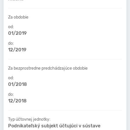
Za obdobie
od:
01/2019
do:
12/2019
Za bezprostredne predchádzajúce obdobie
od:
01/2018
do:
12/2018
Typ účtovnej jednotky:
Podnikateľský subjekt účtujúci v sústave