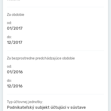
Za obdobie
od:
01/2017
do:
12/2017
Za bezprostredne predchádzajúce obdobie
od:
01/2016
do:
12/2016
Typ účtovnej jednotky:
Podnikateľský subjekt účtujúci v sústave